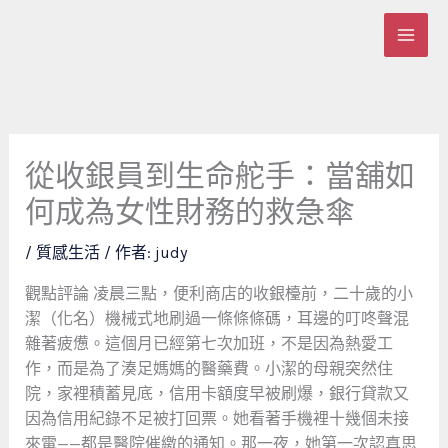
跳
至
主
要
內
容
從收銀員到生命舵手：當舖如
何成為女性財務的救急傘
/
質感生活
/ 作者:
judy
觀點評論
凌晨三點，便利商店的收銀檯前，二十歲的小
潔（化名）機械式地刷過一條條條碼，耳邊的叮咚聲混
雜著疲憊。這個月已經第七次加班，不是因為熱愛工
作，而是為了湊足媽媽的醫藥費。小潔的母親突然住
院，家裡積蓄見底，信用卡額度早被刷爆，銀行貸款又
因為信用紀錄不足被打回票。她看著手機裡十幾個未接
來電——都是醫院催繳的通知。那一夜，她第一次認真思