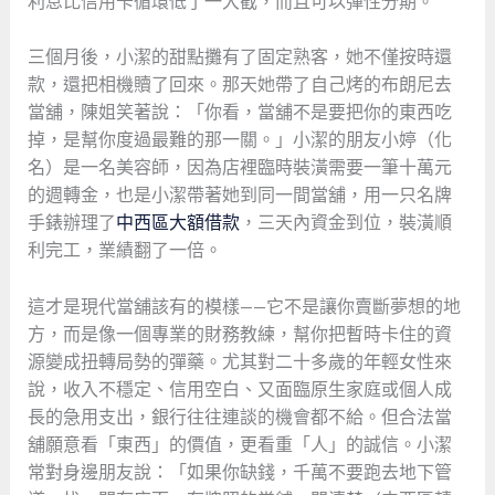
利息比信用卡循環低了一大截，而且可以彈性分期。
三個月後，小潔的甜點攤有了固定熟客，她不僅按時還
款，還把相機贖了回來。那天她帶了自己烤的布朗尼去
當舖，陳姐笑著說：「你看，當舖不是要把你的東西吃
掉，是幫你度過最難的那一關。」小潔的朋友小婷（化
名）是一名美容師，因為店裡臨時裝潢需要一筆十萬元
的週轉金，也是小潔帶著她到同一間當舖，用一只名牌
手錶辦理了
中西區大額借款
，三天內資金到位，裝潢順
利完工，業績翻了一倍。
這才是現代當舖該有的模樣——它不是讓你賣斷夢想的地
方，而是像一個專業的財務教練，幫你把暫時卡住的資
源變成扭轉局勢的彈藥。尤其對二十多歲的年輕女性來
說，收入不穩定、信用空白、又面臨原生家庭或個人成
長的急用支出，銀行往往連談的機會都不給。但合法當
舖願意看「東西」的價值，更看重「人」的誠信。小潔
常對身邊朋友說：「如果你缺錢，千萬不要跑去地下管