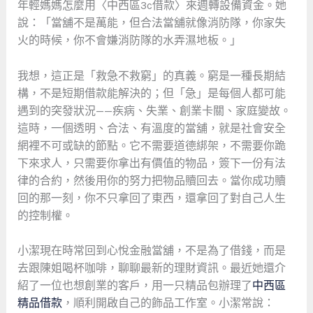
年輕媽媽怎麼用〈中西區3c借款〉來週轉設備資金。她
說：「當舖不是萬能，但合法當舖就像消防隊，你家失
火的時候，你不會嫌消防隊的水弄濕地板。」
我想，這正是「救急不救窮」的真義。窮是一種長期結
構，不是短期借款能解決的；但「急」是每個人都可能
遇到的突發狀況——疾病、失業、創業卡關、家庭變故。
這時，一個透明、合法、有溫度的當舖，就是社會安全
網裡不可或缺的節點。它不需要道德綁架，不需要你跪
下來求人，只需要你拿出有價值的物品，簽下一份有法
律的合約，然後用你的努力把物品贖回去。當你成功贖
回的那一刻，你不只拿回了東西，還拿回了對自己人生
的控制權。
小潔現在時常回到心悅金融當舖，不是為了借錢，而是
去跟陳姐喝杯咖啡，聊聊最新的理財資訊。最近她還介
紹了一位也想創業的客戶，用一只精品包辦理了
中西區
精品借款
，順利開啟自己的飾品工作室。小潔常說：