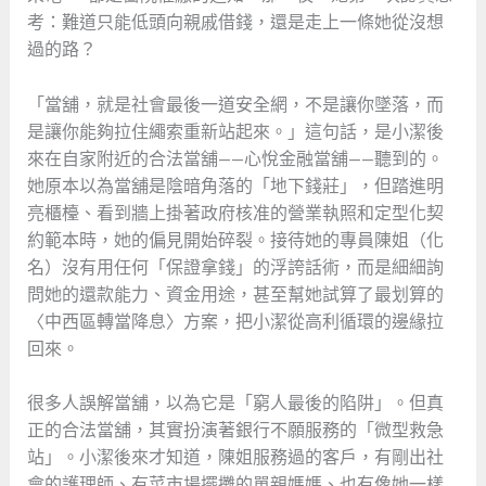
考：難道只能低頭向親戚借錢，還是走上一條她從沒想
過的路？
「當舖，就是社會最後一道安全網，不是讓你墜落，而
是讓你能夠拉住繩索重新站起來。」這句話，是小潔後
來在自家附近的合法當舖——心悅金融當舖——聽到的。
她原本以為當舖是陰暗角落的「地下錢莊」，但踏進明
亮櫃檯、看到牆上掛著政府核准的營業執照和定型化契
約範本時，她的偏見開始碎裂。接待她的專員陳姐（化
名）沒有用任何「保證拿錢」的浮誇話術，而是細細詢
問她的還款能力、資金用途，甚至幫她試算了最划算的
〈中西區轉當降息〉方案，把小潔從高利循環的邊緣拉
回來。
很多人誤解當舖，以為它是「窮人最後的陷阱」。但真
正的合法當舖，其實扮演著銀行不願服務的「微型救急
站」。小潔後來才知道，陳姐服務過的客戶，有剛出社
會的護理師、有菜市場擺攤的單親媽媽、也有像她一樣