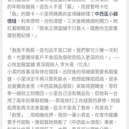
的年輕收銀員。這些人不是「窮」，而是暫時卡在
「急」的關卡。小潔用媽媽的金項鍊辦理了
中西區小額
借錢
，利率透明、合約清楚，三天後媽媽順利開刀。她
紅著眼眶說：「原來正規當舖不只救人，還教你怎麼重
建財務紀律。」
「救急不救窮，這句話不是口號。我們寧可少賺一次利
息，也要確保客戶不會因為借款而陷入更深的坑。」——
心悅金融當舖 資深經辦人 李大哥（化名）
小潔的故事沒有停在還錢。出院後的母親還需要長期復
健，小潔決定不再只靠死薪水。她想起陳姐提過，很多
自營攤商會用〈中西區精品借款〉來取得週轉金，等旺
季一過就立刻贖回。小潔自己沒有精品包，但她有一台
用了兩年的單眼相機——那是她打工存錢買的夢想。她鼓
起勇氣再次走進當舖，這次不是為了救命，而是為了
「創業」：用相機抵押，借到一筆小資金，在夜市擺攤
賣手作甜點。陳姐幫她規劃了〈中西區3c借款〉專案，