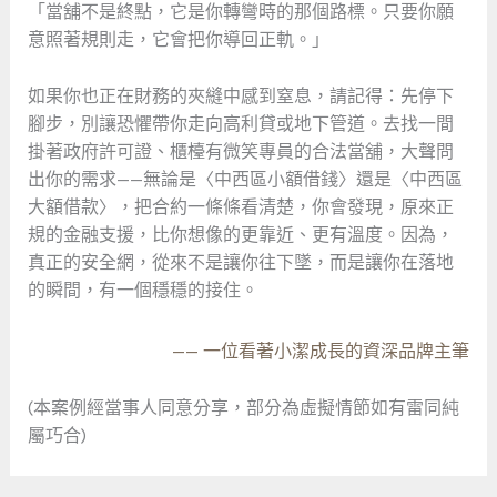
「當舖不是終點，它是你轉彎時的那個路標。只要你願
意照著規則走，它會把你導回正軌。」
如果你也正在財務的夾縫中感到窒息，請記得：先停下
腳步，別讓恐懼帶你走向高利貸或地下管道。去找一間
掛著政府許可證、櫃檯有微笑專員的合法當舖，大聲問
出你的需求——無論是〈中西區小額借錢〉還是〈中西區
大額借款〉，把合約一條條看清楚，你會發現，原來正
規的金融支援，比你想像的更靠近、更有溫度。因為，
真正的安全網，從來不是讓你往下墜，而是讓你在落地
的瞬間，有一個穩穩的接住。
—— 一位看著小潔成長的資深品牌主筆
(本案例經當事人同意分享，部分為虛擬情節如有雷同純
屬巧合)