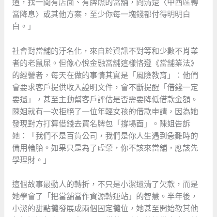
道，找一間有店面、有牌照的當舖，問清楚〈中西區轉
當降息〉或其他方案，至少你每一塊錢都付得明明白
白。」
社會對當舖的汙名化，來自於資訊不對等和少數不肖業
者的老鼠屎。但像心悅金融當舖這樣恪遵《當舖業法》
的經營者，每天在做的事情其實是「風險教育」：他們
會要求客戶提供收入證明文件，會不斷提醒「借錢一定
要還」，甚至主動幫客戶評估是否需要降低借款金額。
陳姐就有一次拒絕了一位年輕女孩的借款申請，因為她
發現對方打算借錢去買名牌包「撐場面」。陳姐告訴
她：「我們不是百貨公司，我們是你人生遇到急難時的
備用輪胎。如果只是為了虛榮，你不該來當舖，應該先
學理財。」
這個故事最動人的轉折，不只是小潔還清了欠款，而是
她學會了「把當舖當作資源轉運站」的智慧。半年後，
小潔的甜點攤發展成兩個固定攤位，她甚至開始教其他