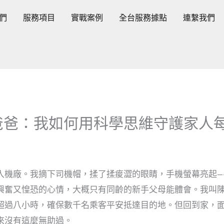
們
服務項目
實戰案例
全台服務據點
連繫我們
爸爸：我如何用科學思維守護家人
入機廠。我摘下司機帽，揉了揉痠澀的眼睛，手機螢幕亮起—
興奮又惶恐的心情，大概只有同齡的新手父母能體會。我叫
超過八小時，確保數千名乘客平安抵達目的地。但回到家，
來沒有這麼無助過。