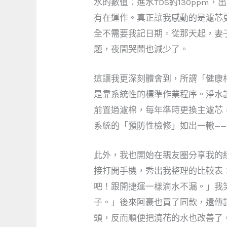
水的數值：進水TDS約130ppm
有在運作。真正讓我感動的是濾芯
全不需要我記日期。從那天起，妻
題，夜間哭鬧也減少了。
這讓我更深刻體會到，所謂「健康
是靠系統性的標準作業程序。淨水
前置過濾棉，每年準時更換主濾芯
系統的「預防性檢修」如出一轍—
此外，我也開始在親友圈分享我的
接打開手機，秀出我整理的比較表
吧！跟開捷運一樣滴水不漏。」我
子。」後來阿豪也買了同款，還傳訊
頭，反而順便把澆花的水也改善了