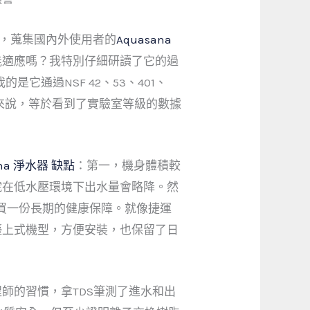
文，蒐集國內外使用者的
Aquasana
能適應嗎？我特別仔細研讀了它的過
它通過NSF 42、53、401、
來說，等於看到了實驗室等級的數據
ana 淨水器 缺點
：第一，機身體積較
號在低水壓環境下出水量會略降。然
買一份長期的健康保障。就像捷運
檯上式機型，方便安裝，也保留了日
師的習慣，拿TDS筆測了進水和出