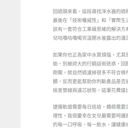
回過頭來看，這段尋找淨水器的過
最後在「技術權威性」和「實際生
該有一套符合工業級思維的解決方
兒咕嚕咕嚕喝完溫開水後露出的滿
如果你也正為家中水質煩惱，尤其
始。別被誇大的行銷話術迷惑，回歸
剛需，就自然過濾掉很多不符合條
饋，反而更能幫助你判斷產品是否
檢查管線與濾芯狀態，這筆花費遠
捷運軌道需要每日巡檢，橋樑需要
理性。我很慶幸在女兒最需要呵護
的每一口呼吸、每一飲水，讓健康