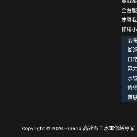
實戰
全台
連繫
修繕
弱電
衛浴
日
電
水
修
質
Copyright © 2026 HiSend 高速派工水電修繕專家