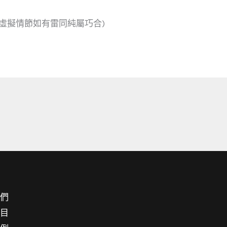
虛擬情節如有雷同純屬巧合)
我們
項目