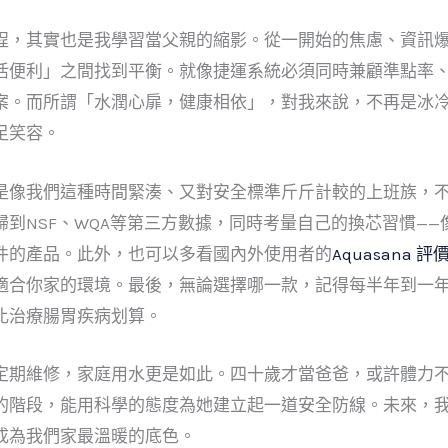
程，其實也是我學習當父親的縮影。從一開始的焦慮、資訊
活便利」之間找到平衡。就像捷運系統必須同時兼顧準點率
案。而所謂「水潤心扉，健康相依」，對我來說，不再是冰
足笑容。
是像我們這種時間緊湊、又對安全標準斤斤計較的上班族，
到NSF、WQA等第三方數據，同時考量自己的換芯習慣——
件的產品。此外，也可以多看國內外使用者的
Aquasana 評
適合你家的環境。最後，無論選擇哪一款，記得每半年到一
比治療腸胃疾病划算。
定期維修，家庭用水更是如此。四十歲才當爸爸，或許體力
的階段，能用科學的態度為她建立起一道安全防線。未來，
成為我們家最溫暖的底色。