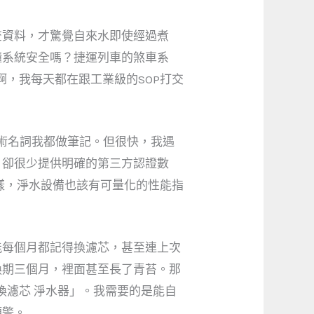
查資料，才驚覺自來水即使經過煮
懂系統安全嗎？捷運列車的煞車系
，我每天都在跟工業級的SOP打交
術名詞我都做筆記。但很快，我遇
，卻很少提供明確的第三方認證數
一樣，淨水設備也該有可量化的性能指
能每個月都記得換濾芯，甚至連上次
換期三個月，裡面甚至長了青苔。那
換濾芯 淨水器」。我需要的是能自
預警。