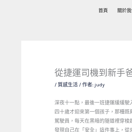
跳
首頁
關於我
至
主
要
內
容
從捷運司機到新手
/
質感生活
/ 作者:
judy
深夜十一點，最後一班捷運緩緩駛
四十歲才迎來第一個孩子，那種既
駕駛員，每天在黑暗的隧道裡穿梭
發現自己在「安全」這件事上，從