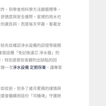
爆炸，到學會用科學方法篩選標準，
、舒適度與安全邊際，家裡的用水也
冷的廣告詞，而是每天早晨，看著女
不妨先從確認淨水設備的認證等級開
像我這種「免記換濾芯 淨水器」的
價
，特別是那些客觀列出缺點的回
年做一次
淨水設備 定期保養
，讓專家
不如從前，但多了歲月累積的謹慎與
我還會繼續用這份「司機魂」守護她