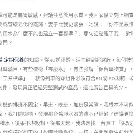
說可能是腸胃敏感，建議注意飲用水質。我回家後立刻上網
物或管線老化的鐵鏽。妻子比我更緊張，她說：「你不是最
的用水為什麼不能也建立一套標準？」那句話點醒了我——對啊
家門？
備 定期保養
的知識。從RO逆滲透、活性碳到超濾膜，每個技
琳瑯滿目，有些標榜「零廢水」，有些強調「保留礦物質」
工業標準」——就像列車的零組件必須符合EN或ISO規範
證文件，發現真正通過完整測試的產品，遠比廣告宣稱的少。
司機的排班不固定，早班、晚班、加班是常態。我根本不可
家，我打開櫥櫃，發現那台舊淨水器的濾芯已經過了建議更
這種水，後果不堪設想。從那天起，我決定找一台真正「免記
，就像捷運列車的「故障診斷系統」一樣，在問題發生前就