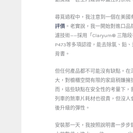
尋覓過程中，我注意到一個在美國有
評價
。老實說，我一開始對進口品
濾技術——採用「Claryum® 三
P473等多項認證，能去除氯、
背書。
但任何產品都不可能沒有缺點。在
大，對櫥櫃空間有限的家庭稍嫌擁
而，這些缺點在安全性的考量下，
列車的煞車片耗材也很貴，但沒人
後升級的彈性。
安裝那一天，我按照說明書一步步