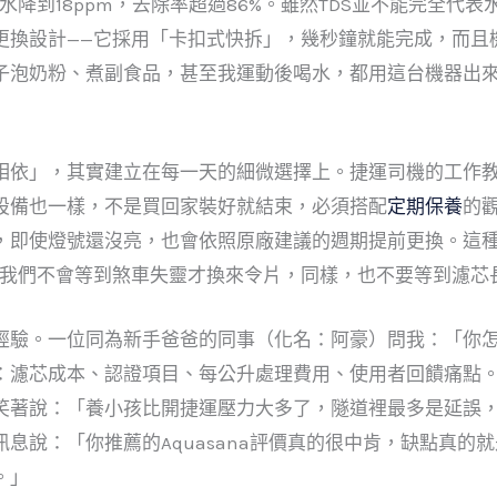
，出水降到18ppm，去除率超過86%。雖然TDS並不能完全
更換設計——它採用「卡扣式快拆」，幾秒鐘就能完成，而且機
子泡奶粉、煮副食品，甚至我運動後喝水，都用這台機器出
相依」，其實建立在每一天的細微選擇上。捷運司機的工作
設備也一樣，不是買回家裝好就結束，必須搭配
定期保養
的
，即使燈號還沒亮，也會依照原廠建議的週期提前更換。這
—我們不會等到煞車失靈才換來令片，同樣，也不要等到濾芯
經驗。一位同為新手爸爸的同事（化名：阿豪）問我：「你
：濾芯成本、認證項目、每公升處理費用、使用者回饋痛點
笑著說：「養小孩比開捷運壓力大多了，隧道裡最多是延誤
息說：「你推薦的Aquasana評價真的很中肯，缺點真的
。」