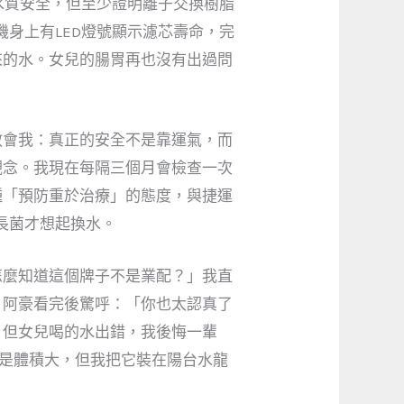
代表水質安全，但至少證明離子交換樹脂
身上有LED燈號顯示濾芯壽命，完
來的水。女兒的腸胃再也沒有出過問
教會我：真正的安全不是靠運氣，而
觀念。我現在每隔三個月會檢查一次
種「預防重於治療」的態度，與捷運
長菌才想起換水。
怎麼知道這個牌子不是業配？」我直
。阿豪看完後驚呼：「你也太認真了
，但女兒喝的水出錯，我後悔一輩
就是體積大，但我把它裝在陽台水龍