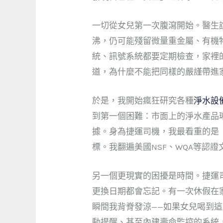
一切從女兒第一次腹瀉開始。醫生
沸，仍可能殘留微量重金屬、有機
統、訊號系統都要定期檢查，家裡
道，為什麼不能把同樣的嚴謹帶進
於是，我開始瘋狂研究各種
淨水設
到第一個困難：市面上的淨水產品
據。身為捷運司機，我最看重的是「
標。我翻遍美國NSF、WQA等認
另一個更現實的困擾是時間。捷運
更換日期都會忘記。有一次休假在
瞬間我背脊發涼——如果女兒喝到
動提醒、甚至內建壽命監控的系統