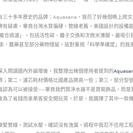
三十多年歷史的品牌：Aquasana。我花了好幾個晚上爬
牌有疑慮，畢竟台灣水質偏硬，管線老舊，美國設計的設備
階段複合過濾」，包括活性碳、離子交換和次微米薄膜。最吸引我的是
鉛、汞、農藥甚至部分藥物殘留。這對重視「科學準確度」的我
深入閱讀國內外論壇後，我整理出幾個使用者提到的
Aquas
擠；第二，濾芯耗材價格比國產品牌高一些；第三，部分型
我認為可以被接受——畢竟我們買淨水器不是買裝飾品，而是
會為了省錢而拿乘客安全開玩笑。於是，我選擇了其中一款
鎖緊管線，測試水壓，確認沒有洩漏。過程中我忍不住用工程