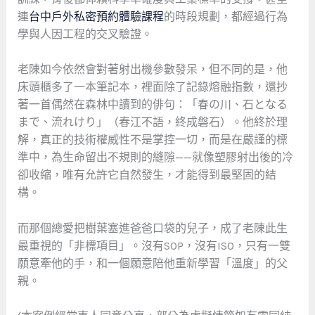
連
台中戶外私密預約體驗課程
的時段規劃，都經過行為
學與人因工程的交叉驗證。
老陳如今依然會對著射出機參數發呆，但不同的是，他
床頭櫃多了一本筆記本，裡面除了記錄熔融指數，還抄
著一首偶然在森林中讀到的俳句：「春の川、石となる
まで、流れけり」（春江不語，終成磐石）。他終於理
解，真正的技術權威性不是掌控一切，而是在嚴謹的標
準中，為生命留出不規則的縫隙——就像塑膠射出後的冷
卻收縮，唯有允許它自然發生，才能得到最堅固的結
構。
而那個總愛把樹葉塞進爸爸口袋的兒子，成了老陳此生
最重視的「非標項目」。沒有SOP，沒有ISO，只有一雙
願意牽他的手，和一個願意陪他重新學習「溫度」的父
親。