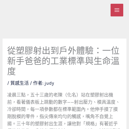
跳
至
主
要
內
容
從塑膠射出到戶外體驗：一位
新手爸爸的工業標準與生命溫
度
/
質感生活
/ 作者:
judy
凌晨三點，五十三歲的老陳（化名）站在塑膠射出機
前，看著儀表板上跳動的數字——射出壓力、模具溫度、
冷卻時間，每一項參數都在標準範圍內。他伸手摸了摸
剛脫模的零件，指尖傳來均勻的觸感，嘴角不自覺上
揚。三十年的塑膠射出生涯，讓他對「規格」有著近乎