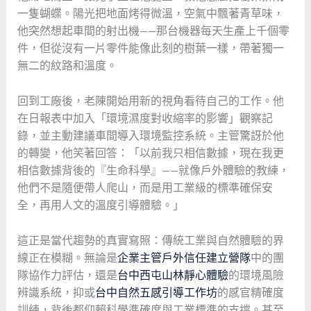
一隻蝴蝶。陽光把地面烤得微溫，空氣中飄著青草味，
他突然想起車間的射出機——那台機器每天生產上千個零
件，但從沒有一片零件能像此刻的樹葉一樣，帶著獨一
無二的紋路和溫度。
回到工廠後，老陳開始用新的視角看待自己的工作。他
在日報表中加入「環境濕度對收縮率的影響」觀察記
錄，並主動建議車間導入環境監控系統。主管驚訝於他
的轉變，他笑著回答：「以前我只相信數據，現在我更
相信數據背後的『生命科學』——就像戶外體驗的教練，
他們不是隨便帶人爬山，而是用工業級的標準確保安
全，再用人文的溫度引導體驗。」
這正是當代趨勢的真實寫照：傳統工業與自然體驗的界
線正在模糊。無論是
企業主管戶外信任建立營隊
中的團
隊協作力評估，還是
台中西屯山林靜心體驗
的環境風險
辨識系統，抑或
台中自然五感引導工作坊
的感官精確度
訓練，背後都仰賴科學準確度與工業標準的支撐。甚至