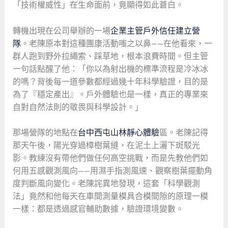
「技術權威性」在生命面前，竟顯得如此蒼白。
轉機出現在公司舉辦的一場
企業主管戶外信任建立營
隊
。老陳原本對這種團康活動嗤之以鼻——在他看來，一
群人跑到野外拉繩索、踩草地，根本浪費時間。但主管
一句話點醒了他：「你以為射出機的標準流程是冷冰冰
的嗎？背後每一道參數都經過幾十年科學驗證，目的是
為了『穩定產出』。戶外體驗也是一樣，真正的專業來
自對自然法則的敬畏與科學設計。」
那場營隊的地點在
台中西屯山林靜心體驗
區。老陳記得
那天午後，陽光穿過樟樹葉縫，在泥土上灑下斑駁光
影。教練沒有帶他們做任何高空挑戰，而是先教他們如
何用五感觀測風向——用濕手指測風速、觀察樹葉擺動角
度判斷風向變化。老陳詫異地發現，這套「科學觀測
法」竟然和他每天在車間測量模具合模間隙的原理一模
一樣：都是透過感官輔助數據，驗證環境變數。