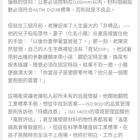
偏執的信仰：公差必須控制在0.02mm以內，材料熔融指
數必須符合ASTM D1238標準，否則就是不良品。
但就在三個月前，老陳迎來了人生最大的「非標品」——
他的兒子呱呱墜地。妻子（化名小雅）在產房裡握住他
的手說：「以後你要學著當爸爸了。」那一刻，老陳突
然發現，自己的人生字典裡從沒有「育兒SOP」。他試著
用射出機的參數邏輯來帶小孩：餵奶定時定量、換尿布
按表操課、睡覺必須在固定時段。結果不到一週，小雅
便崩潰大哭：「你當孩子是塑膠零件嗎？他只是一個需
要抱抱的寶寶！」
這場衝突讓老陳陷入前所未有的自我懷疑。他開始翻閱
工業標準手冊，想從中找到答案——ISO 9001的品質管理
原則告訴他「持續改善」；ISO 14001的環境管理提醒他
「風險評估」；甚至連塑膠材料的物性表都寫著「溫度
過高會導致變形」。但這些科學準確度與工業標準，在
孩子哭鬧時完全派不上用場。他終於明白，工作上的