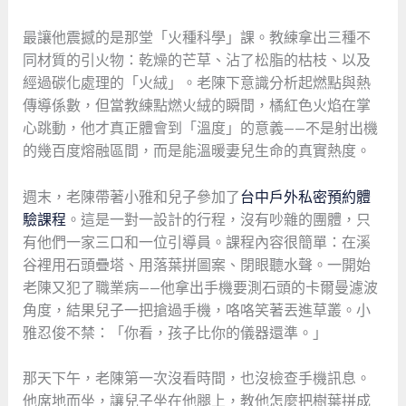
最讓他震撼的是那堂「火種科學」課。教練拿出三種不
同材質的引火物：乾燥的芒草、沾了松脂的枯枝、以及
經過碳化處理的「火絨」。老陳下意識分析起燃點與熱
傳導係數，但當教練點燃火絨的瞬間，橘紅色火焰在掌
心跳動，他才真正體會到「溫度」的意義——不是射出機
的幾百度熔融區間，而是能溫暖妻兒生命的真實熱度。
週末，老陳帶著小雅和兒子參加了
台中戶外私密預約體
驗課程
。這是一對一設計的行程，沒有吵雜的團體，只
有他們一家三口和一位引導員。課程內容很簡單：在溪
谷裡用石頭疊塔、用落葉拼圖案、閉眼聽水聲。一開始
老陳又犯了職業病——他拿出手機要測石頭的卡爾曼濾波
角度，結果兒子一把搶過手機，咯咯笑著丟進草叢。小
雅忍俊不禁：「你看，孩子比你的儀器還準。」
那天下午，老陳第一次沒看時間，也沒檢查手機訊息。
他席地而坐，讓兒子坐在他腿上，教他怎麼把樹葉拼成