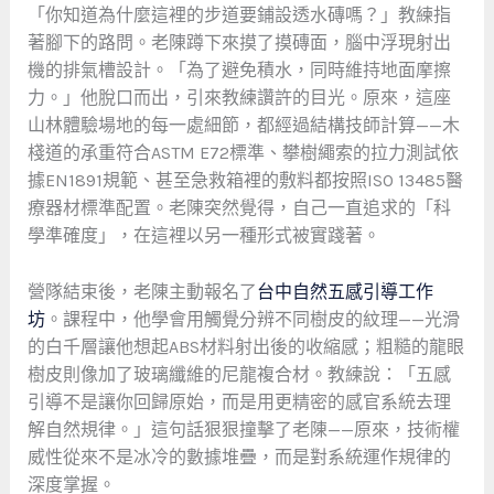
「你知道為什麼這裡的步道要鋪設透水磚嗎？」教練指
著腳下的路問。老陳蹲下來摸了摸磚面，腦中浮現射出
機的排氣槽設計。「為了避免積水，同時維持地面摩擦
力。」他脫口而出，引來教練讚許的目光。原來，這座
山林體驗場地的每一處細節，都經過結構技師計算——木
棧道的承重符合ASTM E72標準、攀樹繩索的拉力測試依
據EN1891規範、甚至急救箱裡的敷料都按照ISO 13485醫
療器材標準配置。老陳突然覺得，自己一直追求的「科
學準確度」，在這裡以另一種形式被實踐著。
營隊結束後，老陳主動報名了
台中自然五感引導工作
坊
。課程中，他學會用觸覺分辨不同樹皮的紋理——光滑
的白千層讓他想起ABS材料射出後的收縮感；粗糙的龍眼
樹皮則像加了玻璃纖維的尼龍複合材。教練說：「五感
引導不是讓你回歸原始，而是用更精密的感官系統去理
解自然規律。」這句話狠狠撞擊了老陳——原來，技術權
威性從來不是冰冷的數據堆疊，而是對系統運作規律的
深度掌握。