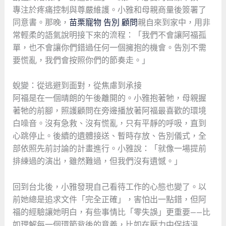
專注於疼痛控制與尊嚴維護。小雅和母親商量後簽署了
同意書。那晚，
苗栗寵物 告別 顧問
親自來到家中，用非
常輕柔的語氣說明接下來的流程：「我們不會讓阿福孤
單，也不會讓你們錯過任何一個擁抱的機會。告別不需
要慌亂，我們會按照你們的節奏走。」
蛻變：從逃避到面對，從焦慮到承接
阿福是在一個晴朗的午後離開的。小雅抱著牠，母親握
著牠的前腳，照護顧問在旁邊播放著阿福最喜歡的環境
白噪音。沒有急救、沒有慌亂，只有平靜的呼吸，直到
心跳停止。後續的遺體接送、暫時存放、告別儀式，全
部依照先前討論的計畫進行。小雅說：「就像一場提前
排練過的演出，雖然難過，但我們沒有遺憾。」
回到台北後，小雅發現自己看待工作的心態也變了。以
前她總是追求文件「完全正確」，害怕出一點錯，但阿
福的經驗讓她明白，有些事情比「零失誤」更重要——比
如理解每一個環節背後的意義，比如在壓力中保持溫