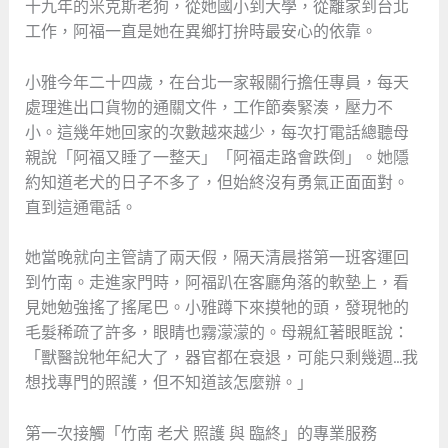
十九年的米克斯老狗，從她國小到大學，從離家到台北
工作，阿福一直是她在異鄉打拚時最安心的依靠。
小雅今年二十四歲，在台北一家報關行擔任專員，每天
處理進出口貨物的通關文件，工作節奏緊湊，壓力不
小。這幾年她回家的次數越來越少，每次打電話總聽母
親說「阿福又睡了一整天」「阿福走路會跌倒」。她隱
約知道老犬的日子不多了，但始終沒有勇氣正面面對。
直到這通電話。
她當晚就向主管請了兩天假，隔天清晨搭第一班客運回
到竹南。走進家門時，阿福趴在客廳角落的軟墊上，看
見她勉強搖了搖尾巴。小雅蹲下來摸牠的頭，發現牠的
毛髮稀疏了許多，眼睛也霧濛濛的。母親紅著眼眶說：
「獸醫說牠年紀大了，器官都在衰退，可能只剩幾週…我
想找專門的照護，但不知道該怎麼辦。」
第一次接觸「竹南 老犬 照護 與 臨終」的專業服務