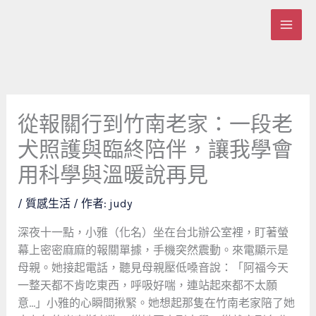
跳
至
主
要
內
容
從報關行到竹南老家：一段老
犬照護與臨終陪伴，讓我學會
用科學與溫暖說再見
/
質感生活
/ 作者:
judy
深夜十一點，小雅（化名）坐在台北辦公室裡，盯著螢
幕上密密麻麻的報關單據，手機突然震動。來電顯示是
母親。她接起電話，聽見母親壓低嗓音說：「阿福今天
一整天都不肯吃東西，呼吸好喘，連站起來都不太願
意…」小雅的心瞬間揪緊。她想起那隻在竹南老家陪了她