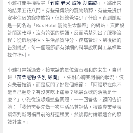
小雅打開手機搜尋「
竹南 老犬 照護 與 臨終
」，跳出來
的結果五花八門。有些是傳統的寵物殯葬，有些是提供
安寧住宿的寵物旅館，但她總覺得少了什麼。直到她點
進一間名為「Box Hotel 寵物生命藝廊」的網站，頁面設
計簡潔乾淨，沒有誇張的標語，反而清楚列出了服務流
程：從環境評估、生活品質評分、疼痛管理、到後續的
告別儀式，每一個環節都有詳細的科學說明與工業標準
操作指引。
小雅打電話過去，接電話的是位聲音溫和的女生，自稱
是「
苗栗寵物 告別 顧問
」，先耐心聽完阿福的狀況，沒
有急著推銷，而是反問了好幾個細節：「阿福現在能不
能自己翻身？有沒有吃止痛藥？牠最喜歡的活動是什
麼？」小雅從沒想過這些問題，一一回答後，顧問告訴
她：「我們需要先做一次生活品質評估，按照專業量表
幫您判斷阿福目前的舒適程度，然後再討論最適合的照
護計畫。」