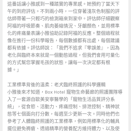
這番話讓小雅感到一種踏實的專業感。她預約了當天下
午的到府評估。不到兩小時，一位穿著淺灰色制服的評
估師帶著一只輕巧的檢測箱來到家中。評估師仔細觀察
阿福的呼吸節奏、肌肉萎縮情況、牙齦顏色，並用標準
化的疼痛量表讓小雅協助記錄阿福的反應。整個過程就
像在進行一份科學報告，每個數據都有出處，每個建議
都有依據。評估師說：「我們不追求『零誤差』，因為
老化與臨終本來就是一個動態過程，但我們會用可量化
的方式幫您掌握毛孩的狀態，讓每一次決定都有根
據。」
工業標準背後的溫柔：老犬臨終照護的科學邏輯
小雅後來才知道，Box Hotel 寵物生命藝廊的照護團隊導
入了一套源自歐美安寧醫學的「寵物生活品質評分系
統」，從食慾、活動力、疼痛控制、排泄控制、精神狀
態等七個面向打分數，每週至少更新一次。同時他們也
參考了人體臨終照護的工業標準，例如用標準化的輔具
擺位避免褥瘡、透過精準的營養配方維持體力、以及使