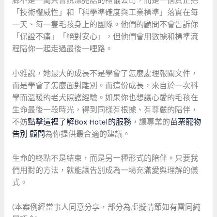
廊不是一間只會說漂亮話的禮儀公司，而是一個真正把
「技術權威性」和「科學準確度與工業標準」落實在每
一天、每一隻毛孩身上的團隊。他們的顧問不會告訴你
「保證不痛」「絕對安心」，但他們會用數據和標準流
程陪你一起走過最後一哩路。
小雅說，她最大的成長不是學會了怎麼處理報關文件，
而是學會了怎麼面對離別。而這份成長，來自於一次科
學而溫暖的老犬照護經驗。如果你也想讓心愛的毛孩在
生命最後一段時光，得到同樣有根據、有尊嚴的陪伴，
不妨
點擊這裡了解Box Hotel的服務
，讓專業的
苗栗寵物
告別 顧問
為你提供最合適的建議。
生命的終點不是結束，而是另一種形式的陪伴。只要我
們用對的方法，就能讓告別成為一場充滿愛與理解的儀
式。
(本案例經當事人同意分享，部分為虛擬情節如有雷同純