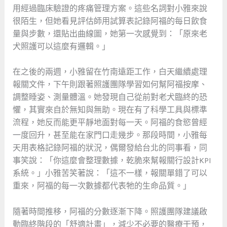
用經過臨床驗證的疼痛管理方案。這些名詞對小雅來說
很陌生，但她看見評估師用試算表記錄阿福的每日飲食
量與步數，還貼出曲線圖，她第一次感覺到：「原來老
犬照護可以這麼有邏輯。」
在之後的兩週，小雅留在竹南遠距工作，白天繼續處理
報關文件，下午則跟著照護團隊學習如何幫阿福按摩、
調整睡姿、測量體溫。她發現自己從前對老犬臨終的恐
懼，其實來自於無知與無助。現在有了科學工具與標準
流程，她反而能更平靜地面對每一天。阿福的食慾曾經
一度回升，甚至能在家門口走幾步。那段時間，小雅每
天用表格記錄阿福的狀況，偶爾發給台北的同事看，同
事笑說：「你這麼會整理數據，乾脆來幫報關行設計KPI
系統。」小雅苦笑著說：「這不一樣，報關單錯了可以
重來，阿福的每一次數據都代表牠的生命品質。」
隨著時間推移，阿福的分數逐漸下降。照護團隊建議啟
動臨終階段的「舒適計畫」，減少不必要的醫療干預，