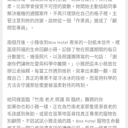
柔，比如學會接受不可控的變數。她開始主動協助同事
解決複雜的通關案件，不再只埋頭在自己的格子裡。主
管注意到她的改變，說她從一個「作業員」變成了「顧
問型專員」。
兩個月後，小雅收到Box Hotel 寄來的一封紙本信件，裡
面是阿福的生命回顧小冊，記錄了牠在照護期間的每日
分數變化、幾張照片、以及照護團隊寫的一句話：「謝
謝你們讓牠在愛與科學中離開。」小雅把這本小冊放在
辦公桌抽屜，每當工作遇到挫折，就拿出來翻一翻，提
醒自己：真正的專業不是冷冰冰的技術，而是用科學的
方法去守護那些需要被溫柔對待的時刻。
給同樣面臨「竹南 老犬 照護 與 臨終」難題的你
如果你也和小雅一樣，正在為竹南老家那隻逐漸衰老的
毛孩感到無助，或是在苗栗地區尋找真正專業的寵物告
別顧問，不妨試試小雅走過的路。Box Hotel 寵物生命藝