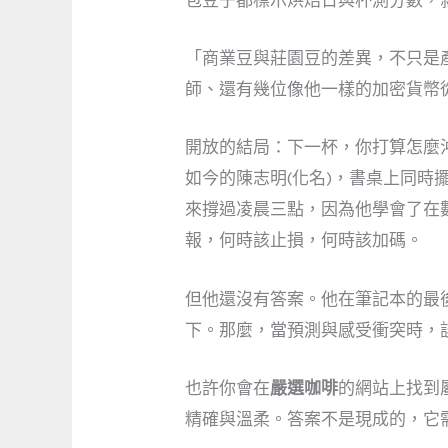
包豆子都標示烘焙日與杯測分數，
「商業豆與莊園豆的差異，不只是
師、還有幾位像他一樣的加密貨幣
開放的結局：下一杯，你打算怎麼
如今的陳志明(化名)，書桌上同
來撐過凌晨三點，因為他學會了在
報，何時該止損，何時該加碼。
但他還沒有答案。他在筆記本的最
下。那麼，當預測與感受衝突時，
也許你會在
嚴選咖啡
的網站上找到
精確與溫柔。答案不是現成的，它