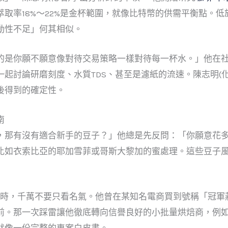
取率18%～22%是金杯範圍，就像比特幣的供需平衡點。低於
動性不足」何其相似。
的是你願不願意像對待交易策略一樣對待每一杯水。」他在
起討論研磨刻度、水質TDS、甚至是濾紙的流速。陳志明(
後得到的確定性。
南
，那有沒有適合新手的豆子？」他總是先反問：「你願意花
比如衣索比亞的耶加雪菲或哥斯大黎加的蜜處理。這些豆子
手
時，千萬不要只看名氣。他曾在某知名電商買到號稱「冠軍
前。那一次踩雷讓他徹底轉向信譽良好的小批量烘焙商，例