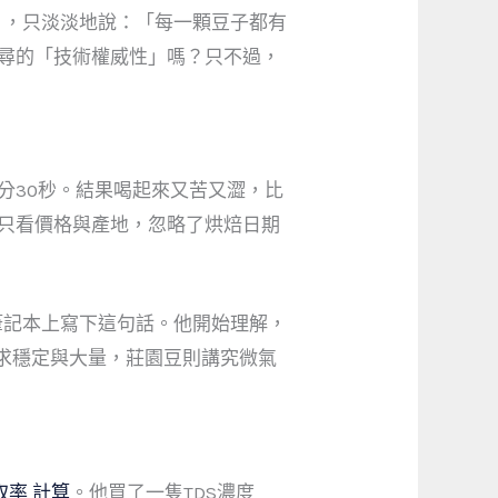
」，只淡淡地說：「每一顆豆子都有
追尋的「技術權威性」嗎？只不過，
2分30秒。結果喝起來又苦又澀，比
—只看價格與產地，忽略了烘焙日期
筆記本上寫下這句話。他開始理解，
求穩定與大量，莊園豆則講究微氣
取率 計算
。他買了一隻TDS濃度