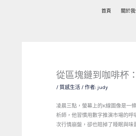
跳
首頁
關於我
至
主
要
內
容
從區塊鏈到咖啡杯
/
質感生活
/ 作者:
judy
凌晨三點，螢幕上的K線圖像是一
析師，他習慣用數字推演市場的呼
次行情崩盤，卻也賠掉了睡眠與味