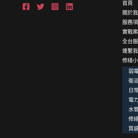
首頁
關於
服務
實戰
全台
連繫
修繕
弱電
衛浴
日
電
水
修
質