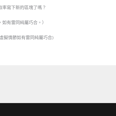
取率寫下新的區塊了嗎？
，如有雷同純屬巧合。）
虛擬情節如有雷同純屬巧合)