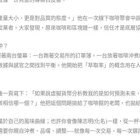
就像一份完整的專案白皮書。
產量大小，更是對品質的態度。」他在一次線下咖啡聚會中
從業者。大家發現，原來咖啡和區塊鏈一樣，信任才是底層
沖？
時擺著兩台螢幕：一台跑著交易所的訂單簿，一台放著咖啡沖
數據與感官之間找到平衡。他開始把「萃取率」的概念用在人
後一頁寫下：「如果說虛擬貨幣分析教我的是如何預測未來
該相信哪一個？」他把這個問題拋給了咖啡館的老闆，也拋
屬於自己的風味曲線；也許你會像陳志明(化名)一樣，從一
需要你親自沖煮、品嚐、調整——就像每一次交易，每一次選