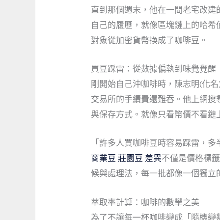
直到那個週末，他在一間老宅改建
自己的履歷，就像區塊鏈上的哈希
對象從加密貨幣換成了咖啡豆。
買豆踩雷：從數據偏執到味覺覺醒
剛開始自己沖咖啡時，陳志明(化名)
交易所的手續費還難吞。他上網搜
與保存方式。就像只看幣價不看鏈
「許多人買咖啡豆時容易踩雷，多
商業豆 莊園豆 差異
不僅是價格標
候與處理法，每一批都像一個獨立
萃取率計算：咖啡的數學之美
為了不讓每一杯咖啡變成「隨機變數