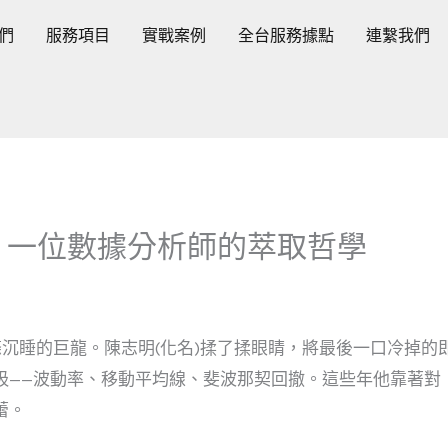
們
服務項目
實戰案例
全台服務據點
連繫我們
：一位數據分析師的萃取哲學
條沉睡的巨龍。陳志明(化名)揉了揉眼睛，將最後一口冷掉的
吸——波動率、移動平均線、斐波那契回撤。這些年他靠著對
蕾。