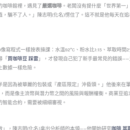
的咖啡館裡，遇見了
嚴選咖啡
。老闆沒有提什麼「世界第一
值，騙不了人。」陳志明(化名)愣住了。這不就是他每天在
像寫程式一樣按表操課：水溫92°C、粉水比1:15、萃取時間
尋「
買咖啡豆 踩雷
」，才發現自己犯了新手最常見的錯誤—
上數據一樣危險。
半是因為被華麗的包裝或『產區限定』沖昏頭。」他後來在
籤，而是像主流幣與潛力幣之間的風險與報酬權衡。商業豆追
的智能合約，需要被細細審視。
」，陳志明(化名)拿出分析師的本領——他開始研究
咖啡 萃