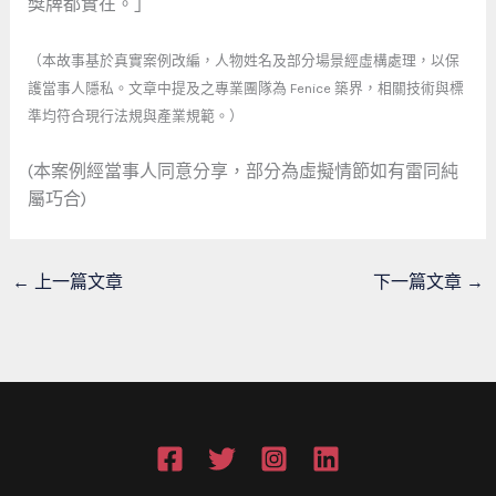
獎牌都實在。」
（本故事基於真實案例改編，人物姓名及部分場景經虛構處理，以保
護當事人隱私。文章中提及之專業團隊為 Fenice 築界，相關技術與標
準均符合現行法規與產業規範。）
(本案例經當事人同意分享，部分為虛擬情節如有雷同純
屬巧合)
←
上一篇文章
下一篇文章
→