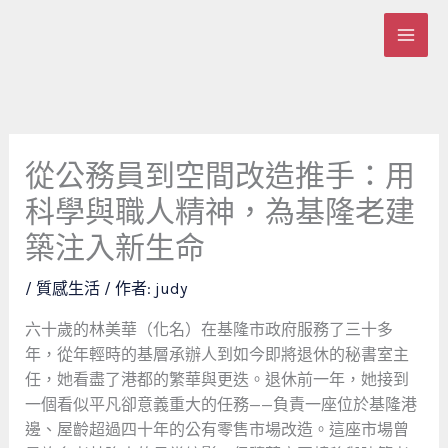
跳
至
主
要
內
容
從公務員到空間改造推手：用
科學與職人精神，為基隆老建
築注入新生命
/
質感生活
/ 作者:
judy
六十歲的林美華（化名）在基隆市政府服務了三十多
年，從年輕時的基層承辦人到如今即將退休的秘書室主
任，她看盡了港都的繁華與更迭。退休前一年，她接到
一個看似平凡卻意義重大的任務——負責一座位於基隆港
邊、屋齡超過四十年的公有零售市場改造。這座市場曾