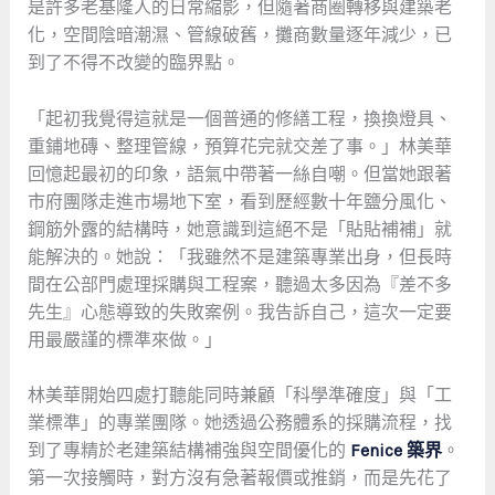
是許多老基隆人的日常縮影，但隨著商圈轉移與建築老
化，空間陰暗潮濕、管線破舊，攤商數量逐年減少，已
到了不得不改變的臨界點。
「起初我覺得這就是一個普通的修繕工程，換換燈具、
重鋪地磚、整理管線，預算花完就交差了事。」林美華
回憶起最初的印象，語氣中帶著一絲自嘲。但當她跟著
市府團隊走進市場地下室，看到歷經數十年鹽分風化、
鋼筋外露的結構時，她意識到這絕不是「貼貼補補」就
能解決的。她說：「我雖然不是建築專業出身，但長時
間在公部門處理採購與工程案，聽過太多因為『差不多
先生』心態導致的失敗案例。我告訴自己，這次一定要
用最嚴謹的標準來做。」
林美華開始四處打聽能同時兼顧「科學準確度」與「工
業標準」的專業團隊。她透過公務體系的採購流程，找
到了專精於老建築結構補強與空間優化的
Fenice 築界
。
第一次接觸時，對方沒有急著報價或推銷，而是先花了