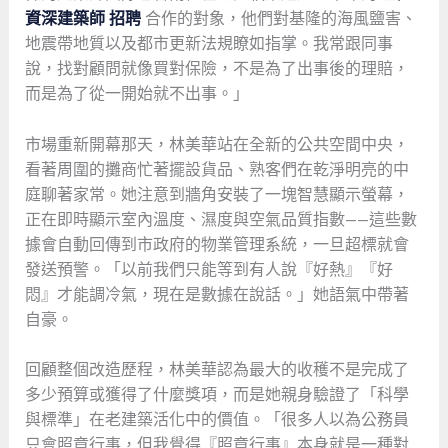
資深建築師 招聘
合作的對象，他們對基隆的海風鹽害、
地震帶地質以及都市更新法規瞭如指掌。我常跟同事
說，找對顧問就像買對保險，不是為了出事後的理賠，
而是為了從一開始就不出事。」
市場重新開幕那天，林美華站在全新的公共空間中央，
看著周圍的攤商忙著擺設貨品、熟客們在乾淨明亮的中
庭聊著家常。她注意到牆角安裝了一塊智慧顯示螢幕，
正在即時顯示室內溫度、濕度與空氣品質指數——這些數
據會自動回傳到市政府的物業管理系統，一旦超標就會
發送預警。「以前我們只能等到有人說『好熱』『好
悶』才能調冷氣，現在是數據在說話。」她語氣中帶著
自豪。
回顧整個改造歷程，林美華認為最大的收穫不是完成了
多少預算或獲得了什麼獎項，而是她親身驗證了「科學
與標準」在老建築活化中的價值。「很多人以為公務員
只會照章行事，但我覺得『照章行事』本身就是一種對