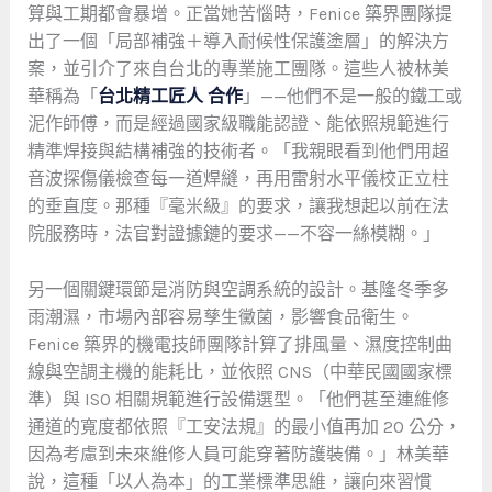
算與工期都會暴增。正當她苦惱時，Fenice 築界團隊提
出了一個「局部補強＋導入耐候性保護塗層」的解決方
案，並引介了來自台北的專業施工團隊。這些人被林美
華稱為「
台北精工匠人 合作
」——他們不是一般的鐵工或
泥作師傅，而是經過國家級職能認證、能依照規範進行
精準焊接與結構補強的技術者。「我親眼看到他們用超
音波探傷儀檢查每一道焊縫，再用雷射水平儀校正立柱
的垂直度。那種『毫米級』的要求，讓我想起以前在法
院服務時，法官對證據鏈的要求——不容一絲模糊。」
另一個關鍵環節是消防與空調系統的設計。基隆冬季多
雨潮濕，市場內部容易孳生黴菌，影響食品衛生。
Fenice 築界的機電技師團隊計算了排風量、濕度控制曲
線與空調主機的能耗比，並依照 CNS（中華民國國家標
準）與 ISO 相關規範進行設備選型。「他們甚至連維修
通道的寬度都依照『工安法規』的最小值再加 20 公分，
因為考慮到未來維修人員可能穿著防護裝備。」林美華
說，這種「以人為本」的工業標準思維，讓向來習慣