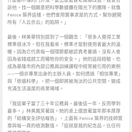
什麼都不懂的門外漢，要怎麼監督老建築改造？我會告
訴他，找一個願意把科學數據攤在陽光下的團隊，就像
Fenice 築界這樣，他們會用實事求是的方式，幫你避開
所有『人云亦云』的陷阱。」
最後，林美華特別提到了一個觀念：「很多人覺得工業
標準很冰冷，但在我看來，標準才是對使用者最大的溫
暖。因為它代表每一個環節都被認真考量過，沒有人會
因為省錢或趕工而犧牲你的安全。」她的這段經驗，也
成為基隆市府內部公務員訓練課程中經常被引用的案例
——一個非專業出身的主辦人員，如何透過「相信專業」
與「依循科學」，把一個即將被淘汰的公共空間，變成
充滿生活溫度的商業場域。
「我這輩子當了三十年公務員，最後這一年，反而學到
最多。」林美鳳笑著說。她的桌上還放著當年那本厚厚
的「結構安全評估報告」，上面有 Fenice 築界的技師簽
章與每一頁的檢測數值。「這就是我的紀念品，比任何