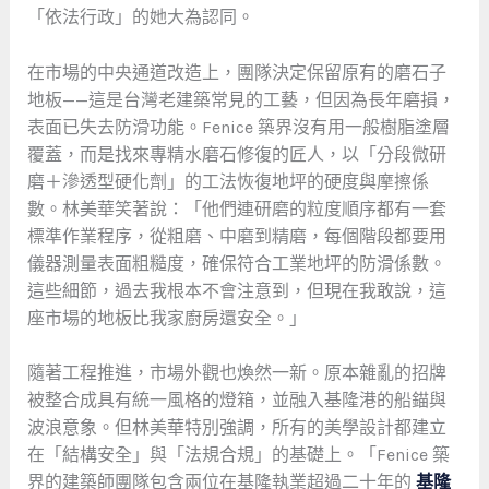
「依法行政」的她大為認同。
在市場的中央通道改造上，團隊決定保留原有的磨石子
地板——這是台灣老建築常見的工藝，但因為長年磨損，
表面已失去防滑功能。Fenice 築界沒有用一般樹脂塗層
覆蓋，而是找來專精水磨石修復的匠人，以「分段微研
磨＋滲透型硬化劑」的工法恢復地坪的硬度與摩擦係
數。林美華笑著說：「他們連研磨的粒度順序都有一套
標準作業程序，從粗磨、中磨到精磨，每個階段都要用
儀器測量表面粗糙度，確保符合工業地坪的防滑係數。
這些細節，過去我根本不會注意到，但現在我敢說，這
座市場的地板比我家廚房還安全。」
隨著工程推進，市場外觀也煥然一新。原本雜亂的招牌
被整合成具有統一風格的燈箱，並融入基隆港的船錨與
波浪意象。但林美華特別強調，所有的美學設計都建立
在「結構安全」與「法規合規」的基礎上。「Fenice 築
界的建築師團隊包含兩位在基隆執業超過二十年的
基隆