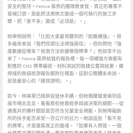
安全的堅持。Fenice 築界的團隊教會我，真正的專業不
是喊口號，是能把法規條文變成一個可執行的施工步
驟，把『差不多』變成『必須是』。」
她舉例說明：「比如大家最常聽到的『耐震補強』，很
多廠商會說『我們保證比法規強兩倍』，但你問他『強
度數據從哪來？檢測方法依據哪個標準？』他就答不出
來了。Fenice 築界給我的報告裡，每一項補強方案都有
對應的 CNS 標準編號、材料測試的取樣位置與結果，連
焊接的無損檢測報告都附在裡面。這對公務體系來說，
就是最安心的『績效證明』。」
如今，林美華已經辦妥退休手續，但她偶爾還會繞到這
座市場去走走，看看那些她曾經參與過決策的細節——從
通風井的欄杆間距是否符合兒童安全規範，到無障礙廁
所的扶手能否承受一百公斤的拉力。她說這些「看不見
的標準」才是建築真正的靈魂。「如果有人問我，一個