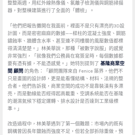
整整兩週，用紅外線熱像儀、氯離子檢測儀與鋼筋掃描
器，對整棟建築進行了全面的「體檢」。
「他們把報告攤開在我面前，裡面不是只有漂亮的3D設
計圖，而是密密麻麻的數據——樑柱的混凝土強度、鋼筋
鏽蝕率、牆體含水率、甚至連不同樓層的風壓數值都標
得清清楚楚。」林美華說，那種「被數字說服」的感覺
非常強烈，「就像我們公務員在寫簽呈時，每個數據都
要有憑有據，不能憑感覺。」她特別提到了
基隆商業空
間 顧問
的角色：「顧問團隊來自 Fenice 築界，他們不
只是畫圖的設計師，更是能看懂結構、材料、法規的整
合者。他們告訴我，商業空間的成功不是靠裝潢有多漂
亮，而是動線能否經得起高載重、空調系統能否在基隆
的潮濕氣候下穩定運轉、排水設計是否達到工業級標
準。」
改造過程中，林美華遇到了第一個難題：市場內的既有
鋼構曾因長年鹽蝕而強度不足，但若全部拆除重做，預