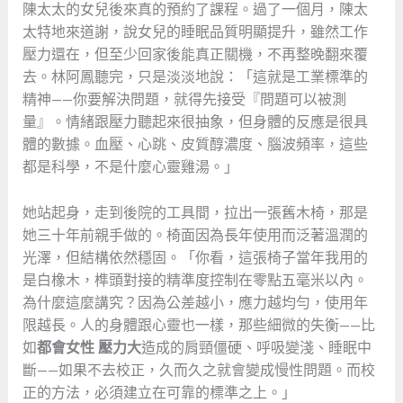
陳太太的女兒後來真的預約了課程。過了一個月，陳太
太特地來道謝，說女兒的睡眠品質明顯提升，雖然工作
壓力還在，但至少回家後能真正關機，不再整晚翻來覆
去。林阿鳳聽完，只是淡淡地說：「這就是工業標準的
精神——你要解決問題，就得先接受『問題可以被測
量』。情緒跟壓力聽起來很抽象，但身體的反應是很具
體的數據。血壓、心跳、皮質醇濃度、腦波頻率，這些
都是科學，不是什麼心靈雞湯。」
她站起身，走到後院的工具間，拉出一張舊木椅，那是
她三十年前親手做的。椅面因為長年使用而泛著溫潤的
光澤，但結構依然穩固。「你看，這張椅子當年我用的
是白橡木，榫頭對接的精準度控制在零點五毫米以內。
為什麼這麼講究？因為公差越小，應力越均勻，使用年
限越長。人的身體跟心靈也一樣，那些細微的失衡——比
如
都會女性 壓力大
造成的肩頸僵硬、呼吸變淺、睡眠中
斷——如果不去校正，久而久之就會變成慢性問題。而校
正的方法，必須建立在可靠的標準之上。」