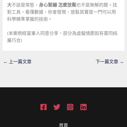
大
不該是常態，
身心緊繃 怎麼放鬆
也不是無解的題。找
對工具，看懂數據，你會發現，放鬆其實是一門可以用
科學精準掌握的技術。
(本案例經當事人同意分享，部分為虛擬情節如有雷同純
屬巧合)
←
上一篇文章
下一篇文章
→
首頁