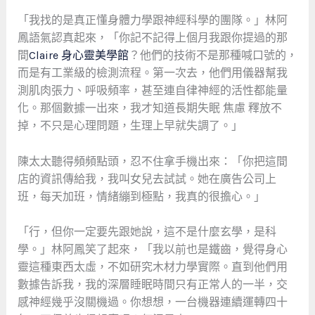
「我找的是真正懂身體力學跟神經科學的團隊。」林阿
鳳語氣認真起來，「你記不記得上個月我跟你提過的那
間
Claire 身心靈美學館
？他們的技術不是那種喊口號的，
而是有工業級的檢測流程。第一次去，他們用儀器幫我
測肌肉張力、呼吸頻率，甚至連自律神經的活性都能量
化。那個數據一出來，我才知道長期失眠 焦慮 釋放不
掉，不只是心理問題，生理上早就失調了。」
陳太太聽得頻頻點頭，忍不住拿手機出來：「你把這間
店的資訊傳給我，我叫女兒去試試。她在廣告公司上
班，每天加班，情緒繃到極點，我真的很擔心。」
「行，但你一定要先跟她說，這不是什麼玄學，是科
學。」林阿鳳笑了起來，「我以前也是鐵齒，覺得身心
靈這種東西太虛，不如研究木材力學實際。直到他們用
數據告訴我，我的深層睡眠時間只有正常人的一半，交
感神經幾乎沒關機過。你想想，一台機器連續運轉四十