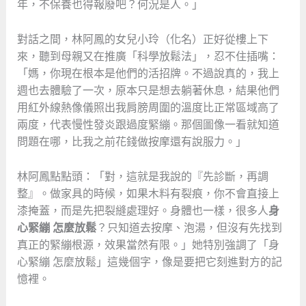
年，不保養也得報廢吧？何況是人。」
對話之間，林阿鳳的女兒小玲（化名）正好從樓上下
來，聽到母親又在推廣「科學放鬆法」，忍不住插嘴：
「媽，你現在根本是他們的活招牌。不過說真的，我上
週也去體驗了一次，原本只是想去躺著休息，結果他們
用紅外線熱像儀照出我肩膀周圍的溫度比正常區域高了
兩度，代表慢性發炎跟過度緊繃。那個圖像一看就知道
問題在哪，比我之前花錢做按摩還有說服力。」
林阿鳳點點頭：「對，這就是我說的『先診斷，再調
整』。做家具的時候，如果木料有裂痕，你不會直接上
漆掩蓋，而是先把裂縫處理好。身體也一樣，很多人
身
心緊繃 怎麼放鬆
？只知道去按摩、泡湯，但沒有先找到
真正的緊繃根源，效果當然有限。」她特別強調了「身
心緊繃 怎麼放鬆」這幾個字，像是要把它刻進對方的記
憶裡。