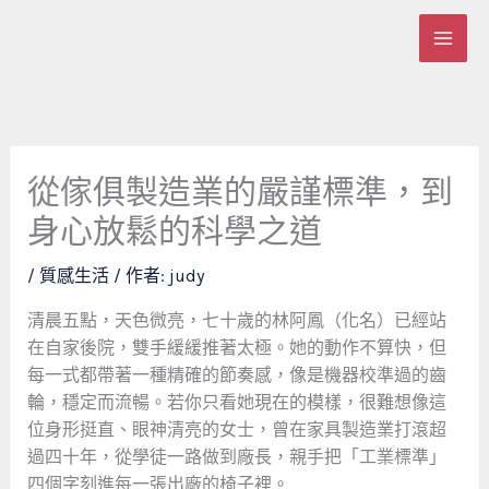
跳
至
主
要
內
容
從傢俱製造業的嚴謹標準，到
身心放鬆的科學之道
/
質感生活
/ 作者:
judy
清晨五點，天色微亮，七十歲的林阿鳳（化名）已經站
在自家後院，雙手緩緩推著太極。她的動作不算快，但
每一式都帶著一種精確的節奏感，像是機器校準過的齒
輪，穩定而流暢。若你只看她現在的模樣，很難想像這
位身形挺直、眼神清亮的女士，曾在家具製造業打滾超
過四十年，從學徒一路做到廠長，親手把「工業標準」
四個字刻進每一張出廠的椅子裡。