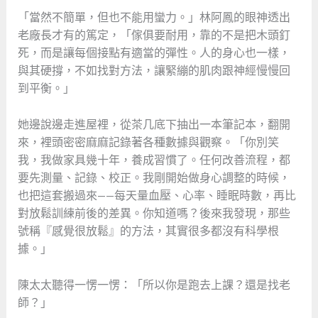
「當然不簡單，但也不能用蠻力。」林阿鳳的眼神透出
老廠長才有的篤定，「傢俱要耐用，靠的不是把木頭釘
死，而是讓每個接點有適當的彈性。人的身心也一樣，
與其硬撐，不如找對方法，讓緊繃的肌肉跟神經慢慢回
到平衡。」
她邊說邊走進屋裡，從茶几底下抽出一本筆記本，翻開
來，裡頭密密麻麻記錄著各種數據與觀察。「你別笑
我，我做家具幾十年，養成習慣了。任何改善流程，都
要先測量、記錄、校正。我剛開始做身心調整的時候，
也把這套搬過來——每天量血壓、心率、睡眠時數，再比
對放鬆訓練前後的差異。你知道嗎？後來我發現，那些
號稱『感覺很放鬆』的方法，其實很多都沒有科學根
據。」
陳太太聽得一愣一愣：「所以你是跑去上課？還是找老
師？」