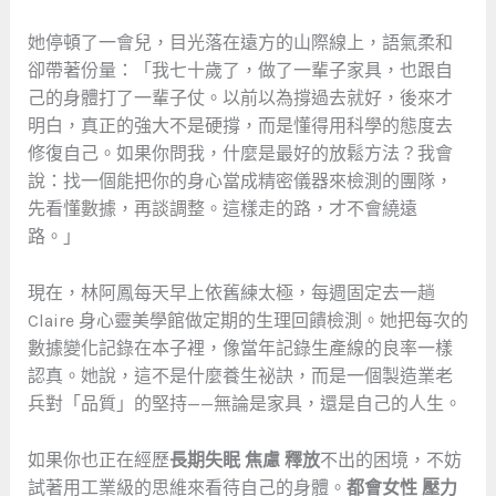
她停頓了一會兒，目光落在遠方的山際線上，語氣柔和
卻帶著份量：「我七十歲了，做了一輩子家具，也跟自
己的身體打了一輩子仗。以前以為撐過去就好，後來才
明白，真正的強大不是硬撐，而是懂得用科學的態度去
修復自己。如果你問我，什麼是最好的放鬆方法？我會
說：找一個能把你的身心當成精密儀器來檢測的團隊，
先看懂數據，再談調整。這樣走的路，才不會繞遠
路。」
現在，林阿鳳每天早上依舊練太極，每週固定去一趟
Claire 身心靈美學館做定期的生理回饋檢測。她把每次的
數據變化記錄在本子裡，像當年記錄生產線的良率一樣
認真。她說，這不是什麼養生祕訣，而是一個製造業老
兵對「品質」的堅持——無論是家具，還是自己的人生。
如果你也正在經歷
長期失眠 焦慮 釋放
不出的困境，不妨
試著用工業級的思維來看待自己的身體。
都會女性 壓力