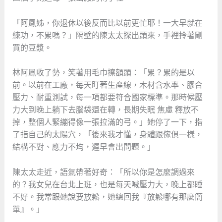
「阿鳳姊，你退休以後反而比以前更忙耶！一大早就在
練功，不累嗎？」隔壁的陳太太探出頭來，手裡拎著剛
買的豆漿。
林阿鳳收了勢，笑著用毛巾擦額頭：「累？累的是以
前。以前在工廠，每天盯著生產線，木材含水率、膠合
壓力、耐重測試，每一項都要符合國家標準。那時候壓
力大到晚上躺下去腦袋還在轉，長期失眠 焦慮 釋放不
掉，整個人緊繃得像一張拉滿的弓。」她停了一下，指
了指自己的太陽穴，「後來我才懂，身體跟傢俱一樣，
結構不對、應力不均，遲早會出問題。」
陳太太走近，語氣帶著好奇：「所以你是怎麼調過來
的？我女兒在台北上班，也是每天喊壓力大，晚上都睡
不好。我常跟她說要放鬆，她總回我『放鬆哪有那麼簡
單』。」