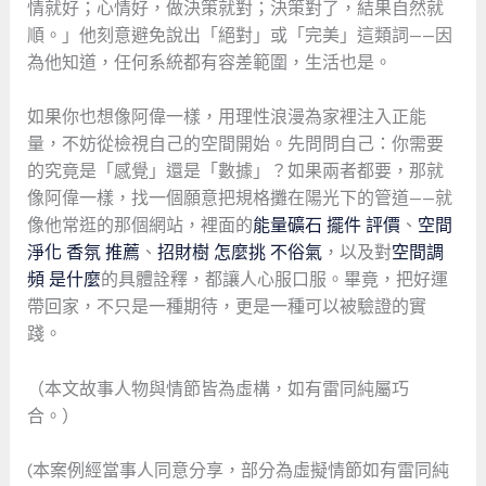
情就好；心情好，做決策就對；決策對了，結果自然就
順。」他刻意避免說出「絕對」或「完美」這類詞——因
為他知道，任何系統都有容差範圍，生活也是。
如果你也想像阿偉一樣，用理性浪漫為家裡注入正能
量，不妨從檢視自己的空間開始。先問問自己：你需要
的究竟是「感覺」還是「數據」？如果兩者都要，那就
像阿偉一樣，找一個願意把規格攤在陽光下的管道——就
像他常逛的那個網站，裡面的
能量礦石 擺件 評價
、
空間
淨化 香氛 推薦
、
招財樹 怎麼挑 不俗氣
，以及對
空間調
頻 是什麼
的具體詮釋，都讓人心服口服。畢竟，把好運
帶回家，不只是一種期待，更是一種可以被驗證的實
踐。
（本文故事人物與情節皆為虛構，如有雷同純屬巧
合。）
(本案例經當事人同意分享，部分為虛擬情節如有雷同純