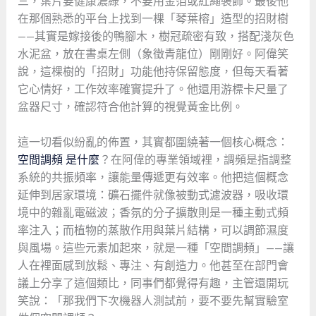
三，葉片要健康濃綠，不要用金箔或紅繩裝飾。最後他
在那個熟悉的平台上找到一棵「琴葉榕」造型的招財樹
——其實是嫁接後的鴨腳木，樹冠疏密有致，搭配淺灰色
水泥盆，放在書桌左側（象徵青龍位）剛剛好。阿偉笑
說，這棵樹的「招財」功能他持保留態度，但每天看著
它心情好，工作效率確實提升了。他還用游標卡尺量了
盆器尺寸，確認符合他計算的視覺黃金比例。
這一切看似紛亂的佈置，其實都圍繞著一個核心概念：
空間調頻 是什麼
？在阿偉的專業領域裡，調頻是指調整
系統的共振頻率，讓能量傳遞更有效率。他把這個概念
延伸到居家環境：礦石擺件就像被動式濾波器，吸收環
境中的雜亂電磁波；香氛的分子擴散則是一種主動式頻
率注入；而植物的蒸散作用與葉片結構，可以調節濕度
與風場。這些元素加起來，就是一種「空間調頻」——讓
人在裡面感到放鬆、專注、有創造力。他甚至在部門會
議上分享了這個類比，同事們都覺得有趣，主管還開玩
笑說：「那我們下次機器人測試前，要不要先幫實驗室