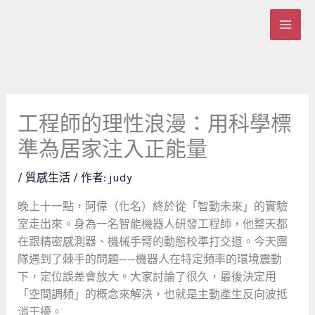
跳
至
主
要
內
容
工程師的理性浪漫：用科學標
準為居家注入正能量
/
質感生活
/ 作者:
judy
晚上十一點，阿偉（化名）終於從「智動未來」的實驗
室走出來。身為一名智能機器人研發工程師，他整天都
在跟精密感測器、機械手臂的動態校準打交道。今天團
隊遇到了棘手的問題——機器人在特定頻率的環境震動
下，定位誤差會放大。大家討論了很久，最後決定用
「空間調頻」的概念來解決，也就是主動產生反向波抵
消干擾。