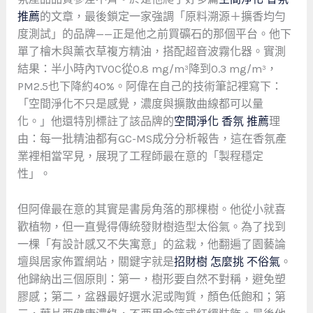
推薦
的文章，最後鎖定一家強調「原料溯源＋擴香均勻
度測試」的品牌——正是他之前買礦石的那個平台。他下
單了檜木與薰衣草複方精油，搭配超音波霧化器。實測
結果：半小時內TVOC從0.8 mg/m³降到0.3 mg/m³，
PM2.5也下降約40%。阿偉在自己的技術筆記裡寫下：
「空間淨化不只是感覺，濃度與擴散曲線都可以量
化。」他還特別標註了該品牌的
空間淨化 香氛 推薦
理
由：每一批精油都有GC-MS成分分析報告，這在香氛產
業裡相當罕見，展現了工程師最在意的「製程穩定
性」。
但阿偉最在意的其實是書房角落的那棵樹。他從小就喜
歡植物，但一直覺得傳統發財樹造型太俗氣。為了找到
一棵「有設計感又不失寓意」的盆栽，他翻遍了園藝論
壇與居家佈置網站，關鍵字就是
招財樹 怎麼挑 不俗氣
。
他歸納出三個原則：第一，樹形要自然不對稱，避免塑
膠感；第二，盆器最好選水泥或陶質，顏色低飽和；第