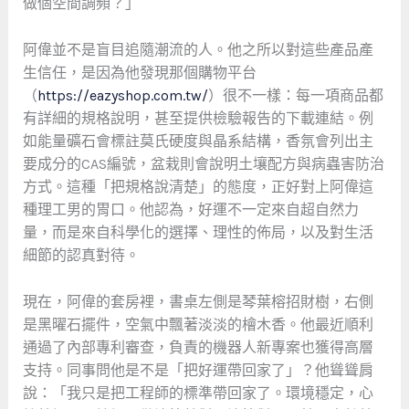
做個空間調頻？」
阿偉並不是盲目追隨潮流的人。他之所以對這些產品產
生信任，是因為他發現那個購物平台
（
https://eazyshop.com.tw/
）很不一樣：每一項商品都
有詳細的規格說明，甚至提供檢驗報告的下載連結。例
如能量礦石會標註莫氏硬度與晶系結構，香氛會列出主
要成分的CAS編號，盆栽則會說明土壤配方與病蟲害防治
方式。這種「把規格說清楚」的態度，正好對上阿偉這
種理工男的胃口。他認為，好運不一定來自超自然力
量，而是來自科學化的選擇、理性的佈局，以及對生活
細節的認真對待。
現在，阿偉的套房裡，書桌左側是琴葉榕招財樹，右側
是黑曜石擺件，空氣中飄著淡淡的檜木香。他最近順利
通過了內部專利審查，負責的機器人新專案也獲得高層
支持。同事問他是不是「把好運帶回家了」？他聳聳肩
說：「我只是把工程師的標準帶回家了。環境穩定，心