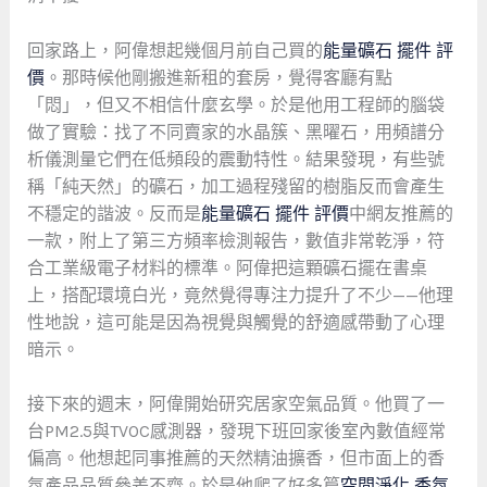
回家路上，阿偉想起幾個月前自己買的
能量礦石 擺件 評
價
。那時候他剛搬進新租的套房，覺得客廳有點
「悶」，但又不相信什麼玄學。於是他用工程師的腦袋
做了實驗：找了不同賣家的水晶簇、黑曜石，用頻譜分
析儀測量它們在低頻段的震動特性。結果發現，有些號
稱「純天然」的礦石，加工過程殘留的樹脂反而會產生
不穩定的諧波。反而是
能量礦石 擺件 評價
中網友推薦的
一款，附上了第三方頻率檢測報告，數值非常乾淨，符
合工業級電子材料的標準。阿偉把這顆礦石擺在書桌
上，搭配環境白光，竟然覺得專注力提升了不少——他理
性地說，這可能是因為視覺與觸覺的舒適感帶動了心理
暗示。
接下來的週末，阿偉開始研究居家空氣品質。他買了一
台PM2.5與TVOC感測器，發現下班回家後室內數值經常
偏高。他想起同事推薦的天然精油擴香，但市面上的香
氛產品品質參差不齊。於是他爬了好多篇
空間淨化 香氛