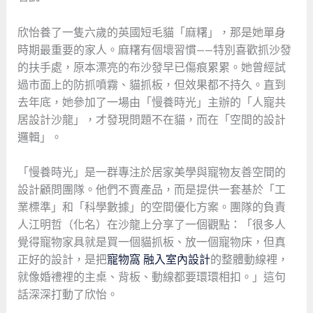
欣怡養了一隻六歲的英國短毛貓「麻糬」，那是她單身
時期最重要的家人。麻糬有個壞習慣——特別喜歡抓沙發
的扶手處，原本漂亮的布沙發早已傷痕累累。她曾經試
過市面上的防抓噴霧、貓抓板，但效果都不持久。直到
去年底，她參加了一場由「慢養時光」主辦的「人寵共
居設計沙龍」，才發現問題不在貓，而在「空間的設計
邏輯」。
「慢養時光」是一群專注於居家美學與寵物友善空間的
設計顧問團隊。他們不賣產品，而是提供一套基於「工
業標準」和「科學數據」的空間優化方案。團隊的負責
人江明哲（化名）在沙龍上分享了一個觀點：「很多人
覺得寵物家具就是買一個貓抓板、放一個寵物床，但真
正好的設計，是把
寵物窩 融入室內設計
的整體動線裡，
就像婚禮裡的主桌、背板、動線都要環環相扣。」這句
話深深打動了欣怡。