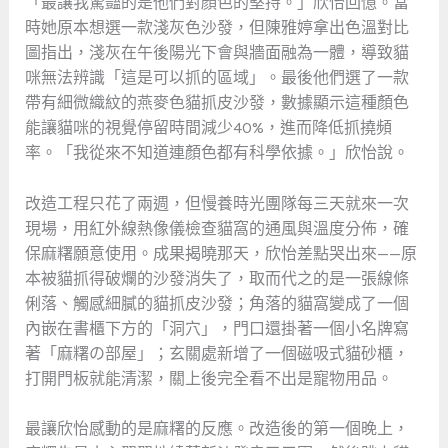
「最讓我驚豔的是他們對顏色的堅持。」欣怡回憶。當
時她原本想選一款淺灰色沙發，但陳雅婷拿出色溫對比
圖指出，淺灰在午後陽光下會與牆面融為一體，導致貓
咪無法辨識「這是可以抓的區域」。最後他們選了一款
帶有細微織紋的燕麥色貓抓皮沙發，數據顯示這種顏色
能讓貓咪的視覺停留時間減少40%，進而降低抓撓頻
率。「我從來不知道連顏色都有科學依據。」欣怡說。
改造工程只花了兩週，但慢養時光團隊每三天就來一次
現場，用紅外線熱像儀檢查貓窩的通風與溫度分佈，確
保麻糬願意使用。成果揭曉那天，欣怡差點哭出來——原
本被貓抓得破爛的沙發消失了，取而代之的是一張線條
俐落、觸感細膩的貓抓皮沙發；角落的貓窩變成了一個
內嵌在書櫃下方的「洞穴」，門口還掛著一個小名牌寫
著「麻糬の部屋」；玄關處新增了一個磁吸式貓砂櫃，
打開門板就能清潔，關上後完全看不出是寵物用品。
最讓欣怡感動的是麻糬的反應。改造後的第一個晚上，