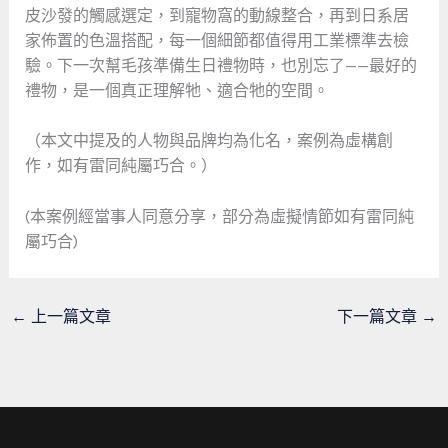
皮沙發的觸感選定，到寵物窩的動線整合，再到日系居
家佈置的色溫搭配，每一個細節都值得用工業標準去檢
驗。下一次幫毛孩準備生日禮物時，也別忘了——最好的
禮物，是一個真正理解牠、適合牠的空間。
（本文中提及的人物與品牌均為化名，案例為虛構創
作，如有雷同純屬巧合。）
(本案例經當事人同意分享，部分為虛擬情節如有雷同純
屬巧合)
←
上一篇文章
下一篇文章
→