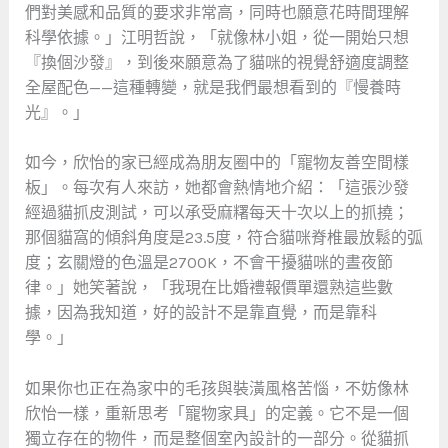
們對美感和品質的要求非常高，同時也願意花時間理解
科學依據。」江明哲說，「就像林小姐，從一開始只想
『換個沙發』，到後來願意為了貓咪的視覺舒適度調整
全屋配色——這種轉變，就是我們最想看到的『慢養時
光』。」
如今，欣怡的家已經成為朋友圈中的「寵物友善空間樣
板」。每次有人來訪，她都會熱情地介紹：「這張沙發
經過貓抓皮測試，可以承受麻糬每天十次以上的抓撓；
那個貓窩的傾斜角度是23.5度，符合貓咪脊椎最放鬆的弧
度；玄關燈的色溫是2700K，不會干擾貓咪的晝夜節
律。」她笑著說，「我現在比婚禮報價單還熟這些數
據，因為我知道，好的設計不是靠直覺，而是靠科
學。」
如果你也正在為家中的毛孩與裝潢風格苦惱，不妨像林
欣怡一樣，重新思考「寵物家具」的定義。它不是一個
獨立存在的物件，而是整個室內設計的一部分。從貓抓