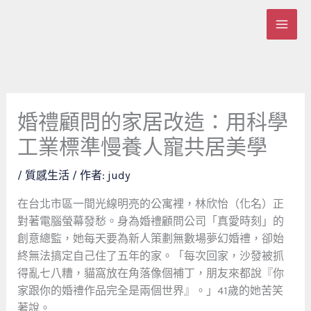
跳
至
主
要
內
容
婚禮顧問的家居改造：用科學
工業標準慢養人寵共居美學
/
質感生活
/ 作者:
judy
在台北市區一間光線明亮的公寓裡，林欣怡（化名）正
對著電腦螢幕發愁。身為婚禮顧問公司「真愛時刻」的
創意總監，她每天要為新人策劃無數場夢幻婚禮，卻始
終無法搞定自己住了五年的家。「每次回家，沙發被抓
得亂七八糟，貓窩放在角落像個補丁，朋友來都說『你
家跟你的婚禮作品完全是兩個世界』。」41歲的她苦笑
著說。