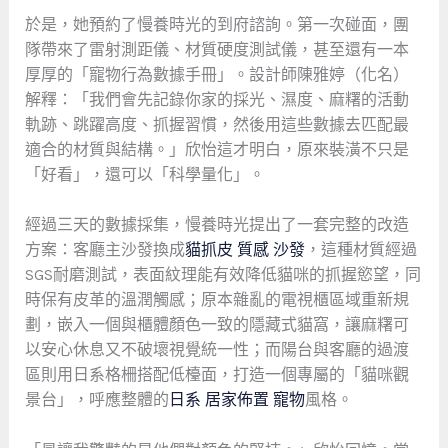
於是，她預約了慢養時光的到府諮詢。第一次碰面，團
隊帶來了雷射測距儀、材質硬度測試儀，甚至還有一本
厚厚的「寵物行為數據手冊」。設計師陳雅婷（化名）
解釋：「我們會先記錄你家的採光、濕度、麻糬的活動
軌跡、跳躍高度、抓握習慣，然後用這些數據去匹配最
適合的材質與結構。」欣怡這才明白，原來裝潢不只是
「好看」，還可以「科學量化」。
經過三天的數據採集，慢養時光提出了一套完整的改造
方案：客廳主沙發換成
貓抓皮 質感 沙發
，這種材質經過
SGS耐磨測試，表面紋理能有效降低貓咪的抓握慾望，同
時保有皮革的溫潤觸感；原本雜亂的電視櫃區域重新規
劃，嵌入一個與櫃體顏色一致的隱藏式貓窩，讓麻糬可
以安心休息又不破壞視覺統一性；而陽台與客廳的過渡
區則用日系格柵搭配低檯面，打造一個專屬的「貓咪觀
景台」，呼應整體的
日系 居家佈置 寵物
風格。