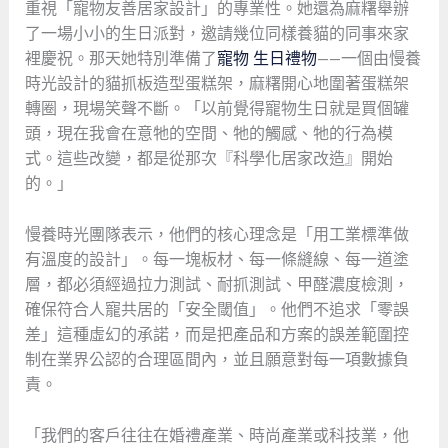
重視「寵物友善居家設計」的專業性。她還為麻糬舉辦
了一場小小的生日派對，邀請幾位同樣養貓的同事來家
裡慶祝。那天她特別準備了
寵物 生日禮物
——一個由慢養
時光設計的貓抓板造型蛋糕架，麻糬開心地圍著蛋糕架
轉圈，現場笑聲不斷。「以前覺得寵物生日就是買個罐
頭，現在我會在意牠的空間、牠的觸感、牠的行為模
式。這些改變，都是從那次『科學化居家改造』開始
的。」
慢養時光團隊表示，他們的核心理念是「用工業標準做
有溫度的設計」。每一塊板材、每一條縫線、每一道塗
層，都必須經過拉力測試、耐抓測試、甲醛濃度檢測，
確保符合人寵共居的「安全閾值」。他們不追求「零誤
差」這種虛幻的承諾，而是把產品和方案的誤差範圍控
制在業界公認的合理區間內，並且願意對每一項數據負
責。
「我們的客戶往往在婚禮產業、時尚產業或科技業，他