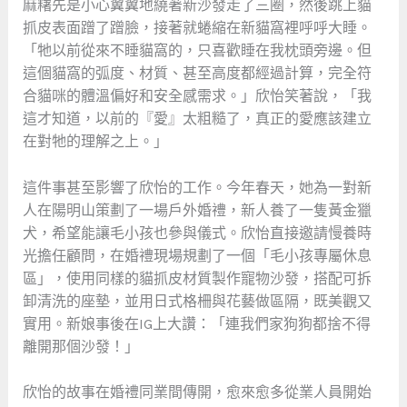
麻糬先是小心翼翼地繞著新沙發走了三圈，然後跳上貓
抓皮表面蹭了蹭臉，接著就蜷縮在新貓窩裡呼呼大睡。
「牠以前從來不睡貓窩的，只喜歡睡在我枕頭旁邊。但
這個貓窩的弧度、材質、甚至高度都經過計算，完全符
合貓咪的體溫偏好和安全感需求。」欣怡笑著說，「我
這才知道，以前的『愛』太粗糙了，真正的愛應該建立
在對牠的理解之上。」
這件事甚至影響了欣怡的工作。今年春天，她為一對新
人在陽明山策劃了一場戶外婚禮，新人養了一隻黃金獵
犬，希望能讓毛小孩也參與儀式。欣怡直接邀請慢養時
光擔任顧問，在婚禮現場規劃了一個「毛小孩專屬休息
區」，使用同樣的貓抓皮材質製作寵物沙發，搭配可拆
卸清洗的座墊，並用日式格柵與花藝做區隔，既美觀又
實用。新娘事後在IG上大讚：「連我們家狗狗都捨不得
離開那個沙發！」
欣怡的故事在婚禮同業間傳開，愈來愈多從業人員開始