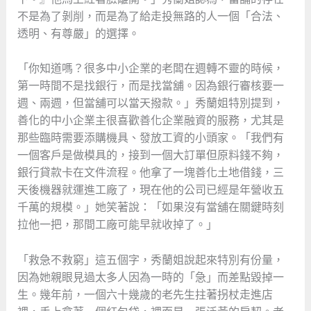
不是為了剝削，而是為了給走投無路的人一個「合法、
透明、有尊嚴」的選擇。
「你知道嗎？很多中小企業的老闆在週轉不靈的時候，
第一時間不是找銀行，而是找當舖。因為銀行審核要一
週、兩週，但當舖可以當天撥款。」秀蘭姐特別提到，
善化的中小企業主很喜歡善化企業融資的服務，尤其是
那些臨時需要添購機具、發放工資的小頭家。「我們有
一個客戶是做模具的，接到一個大訂單但原料錢不夠，
銀行貸款卡在文件流程。他拿了一塊善化土地借錢，三
天後機器就運進工廠了，現在他的公司已經是年營收五
千萬的規模。」她笑著說：「如果沒有當舖在關鍵時刻
拉他一把，那間工廠可能早就收掉了。」
「救急不救窮」這五個字，秀蘭姐說起來特別有份量，
因為她親眼見過太多人因為一時的「急」而差點毀掉一
生。幾年前，一個六十幾歲的老先生拄著拐杖走進店