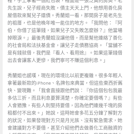
裡，手上拿著一個紅包袋，裡面是一張泛黃的房契。老
先生說，兒子經商失敗，債主天天上門，他想用善化房
屋借款來幫兒子還債。秀蘭姐一看，那間房子是老先生
的祖厝，也是他晚年唯一能住的地方。「我問他：『阿
伯，你借了這筆錢，如果兒子又失敗怎麼辦？』他當場
掉眼淚。」最後秀蘭姐沒讓他借，而是幫他連絡了善化
的社會局和法扶基金會，讓兒子走債務協商。「當舖不
是有錢就借，我們是『看人、看用途』。如果這筆錢借
出去會讓客人更慘，我們寧可不賺這個利息。」
秀蘭姐也感嘆，現在的環境比以前更複雜。很多年輕人
拿著最新款的iPhone、名牌包來典當，但這些東西折舊
快、變現難。「我會直接跟他們說：『你這個包包我最
多估三折，而且利息要算清楚，你確定要借嗎？』有些
人會猶豫，有些人則堅持要借，因為他們連幾千塊的房
租都付不出來。」她說，這時她會多花五分鐘了解對方
的狀況，如果發現對方只是月光族、沒有緊急需求，她
會建議對方不要借，甚至介紹他們去做善化工商融資的