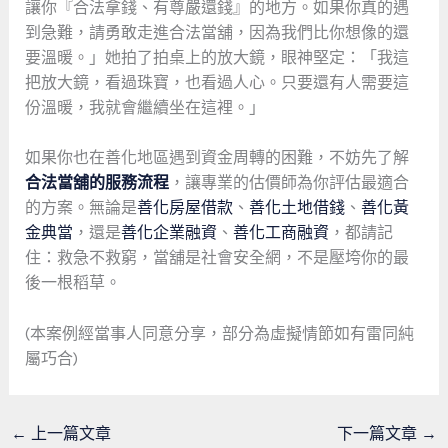
讓你『合法拿錢、有尊嚴還錢』的地方。如果你真的遇
到急難，請勇敢走進合法當舖，因為我們比你想像的還
要溫暖。」她拍了拍桌上的放大鏡，眼神堅定：「我這
把放大鏡，看過珠寶，也看過人心。只要還有人需要這
份溫暖，我就會繼續坐在這裡。」
如果你也在善化地區遇到資金周轉的困難，不妨先了解
合法當舖的服務流程
，讓專業的估價師為你評估最適合
的方案。無論是
善化房屋借款
、
善化土地借錢
、
善化黃
金典當
，還是
善化企業融資
、
善化工商融資
，都請記
住：救急不救窮，當舖是社會安全網，不是壓垮你的最
後一根稻草。
(本案例經當事人同意分享，部分為虛擬情節如有雷同純
屬巧合)
←
上一篇文章
下一篇文章
→