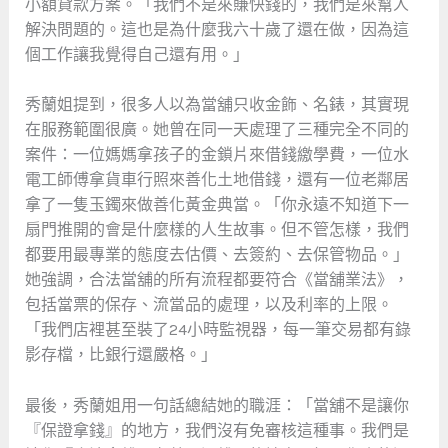
小額貸款方案。「我們不是來賺快錢的，我們是來幫人
解決問題的。這也是為什麼我六十歲了還在做，因為這
個工作讓我覺得自己還有用。」
秀蘭姐提到，很多人以為當舖只收金飾、名錶，其實現
在服務範圍很廣。她曾在同一天處理了三種完全不同的
案件：一位媽媽拿孩子的金鎖片來借錢繳學費，一位水
電工師傅拿貨車行照來善化土地借錢，還有一位老鄰居
拿了一隻玉鐲來做善化黃金典當。「你永遠不知道下一
扇門推開的會是什麼樣的人生故事。但不管怎樣，我們
都要用最專業的態度去估價、去簽約、去保管物品。」
她強調，合法當舖的所有流程都要符合《當舖業法》，
包括當票的保存、流當品的處理，以及利率的上限。
「我們店裡甚至裝了24小時監視器，每一筆交易都有錄
影存檔，比銀行還嚴格。」
最後，秀蘭姐用一句話總結她的職涯：「當舖不是讓你
『保證拿錢』的地方，我們沒有免審核這種事。我們是