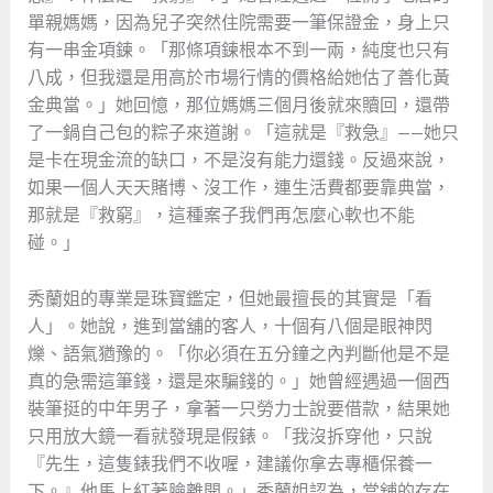
單親媽媽，因為兒子突然住院需要一筆保證金，身上只
有一串金項鍊。「那條項鍊根本不到一兩，純度也只有
八成，但我還是用高於市場行情的價格給她估了善化黃
金典當。」她回憶，那位媽媽三個月後就來贖回，還帶
了一鍋自己包的粽子來道謝。「這就是『救急』——她只
是卡在現金流的缺口，不是沒有能力還錢。反過來說，
如果一個人天天賭博、沒工作，連生活費都要靠典當，
那就是『救窮』，這種案子我們再怎麼心軟也不能
碰。」
秀蘭姐的專業是珠寶鑑定，但她最擅長的其實是「看
人」。她說，進到當舖的客人，十個有八個是眼神閃
爍、語氣猶豫的。「你必須在五分鐘之內判斷他是不是
真的急需這筆錢，還是來騙錢的。」她曾經遇過一個西
裝筆挺的中年男子，拿著一只勞力士說要借款，結果她
只用放大鏡一看就發現是假錶。「我沒拆穿他，只說
『先生，這隻錶我們不收喔，建議你拿去專櫃保養一
下。』他馬上紅著臉離開。」秀蘭姐認為，當舖的存在