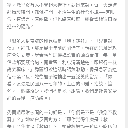
字，幾乎沒有人不豎起大拇指。對她來說，每一天走進
那扇玻璃門，都像打開一本活生生的社會小說——有眼
淚、有謊言、有絕望，但也總有那麼一絲從當鋪窗口透
進來的陽光。
「很多人對當舖的印象就是『地下錢莊』、『兄弟討
債』，拜託，那是幾十年前的劇情了。現在的當舖是政
府合法立案、受金融監理機構監管的融資管道，每一筆
借款都要簽合約、開當票，利息清清楚楚，跟銀行一樣
講究程序。」秀蘭姐說這話時語氣激動，像是急著為這
個行業平反。她從櫃子裡抽出一疊泛黃的當票，「你
看，這張是民國八十七年的，上面的印鑑、指紋、簽
名，一個都沒少。我們不是地下組織，我們是社會安全
網的最後一道防線。」
秀蘭姐最常被問的一句話是：「你們是不是『救急不救
窮』？」她總會反問對方：「那你覺得什麼是『救
急』？什麼是『救窮』？」她曾經遇過一位開小吃店的