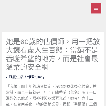
跳
至
主
要
內
容
她是60歲的估價師，用一把放
大鏡看盡人生百態：當舖不是
吞噬希望的地方，而是社會最
溫柔的安全網
/
質感生活
/ 作者:
judy
「我做了四十年的珠寶鑑定，沒想到退休後竟然會走進
當舖，而且一待就是十年。」陳秀蘭（化名）喝了一口
溫熱的烏龍茶，眼神裡閃�爍著光芒。她今年六十二
歲，在台南善化一帶的當舖業界，提起「秀蘭姐」三個