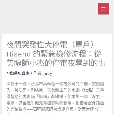
跳
至
主
要
內
容
夜間突發性大停電（單戶）
Hisend 的緊急檢修流程：從
美睫師小杰的停電夜學到的事
/
修繕知識庫
/ 作者:
judy
深夜十一點，台北市萬華區一間老公寓的三樓，突然陷
入一片漆黑。剛結束一天美睫工作的
小杰（化名）
正準
備幫他的虎斑貓「麻糬」裝罐罐，結果燈一閃，冷氣、
電扇、甚至連手機充電器都瞬間斷電。他借著窗外路燈
的光線檢查——隔壁鄰居陽台燈還亮著，對面大樓也正