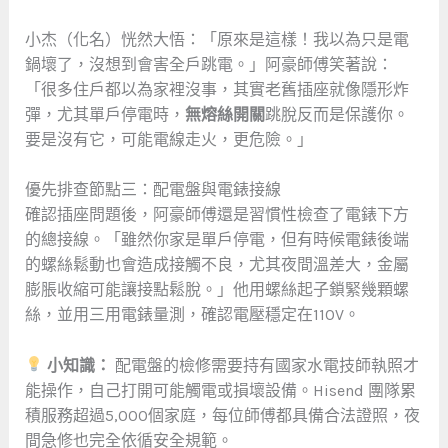
小杰（化名）恍然大悟：「原來是這樣！我以為只是電
鍋壞了，沒想到會害全戶跳電。」阿豪師傅笑著說：
「很多住戶都以為家裡沒事，其實老舊插座就像隱形炸
彈，尤其單戶停電時，
無熔絲開關
跳脫反而是保護你。
要是沒有它，可能電線走火，更危險。」
優先排查節點三：配電盤與電錶接線
確認插座問題後，阿豪師傅還是習慣性檢查了電錶下方
的總接線。「雖然你家是單戶停電，但有時候電錶後端
的螺絲鬆動也會造成接觸不良，尤其夜間溫差大，金屬
膨脹收縮可能讓接點鬆脫。」他用螺絲起子鎖緊幾顆螺
絲，並用三用電錶量測，確認電壓穩定在110V。
小知識：
配電盤的檢修需要持有國家水電技師執照才
能操作，自己打開可能觸電或損壞設備。Hisend 團隊累
積服務超過5,000個家庭，每位師傅都具備合法證照，夜
間急修也完全依循安全規範。