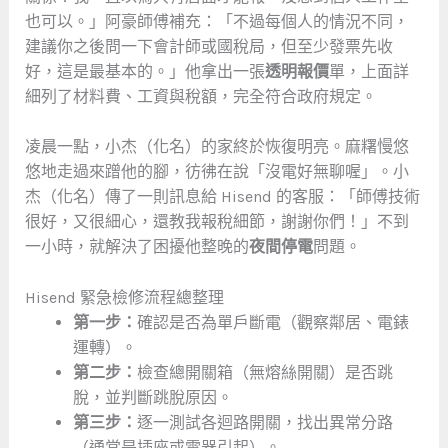
也可以。」阿豪師傅補充：「不過每個人的情況不同，
建議你之後問一下會計師或國稅局，但至少發票先收
好，這是最基本的。」他拿出一張
透明報價
單，上面詳
細列了材料費、工資與稅額，完全符合政府規定。
凌晨一點，小杰（化名）的家終於恢復明亮。麻糬慢悠
悠地走過來蹭他的腳，彷彿在說「沒電好無聊喔」。小
杰（化名）傳了一則訊息給 Hisend 的客服：「師傅技術
很好，又很細心，還教我報稅細節，謝謝你們！」不到
一小時，就解決了困擾他整晚的
夜間停電
問題。
Hisend 緊急檢修流程總整理
第一步：
確認是否為單戶斷電（觀察鄰居、電錶
運轉）。
第二步：
檢查總開關箱（無熔絲開關）是否跳
脫，並判斷跳脫原因。
第三步：
逐一測試各迴路開關，找出異常分路
（通常是插座或電器引起）。