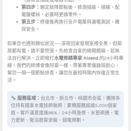
第四步：
鎖定故障節點後，檢測插座、接線、配
電盤螺絲，必要時更換零件。
第五步：
修復後再進行全戶電壓與漏電測試，確
保安全。
如果您也遇到類似狀況——深夜回家發現家裡全黑，但鄰
居都有電，請不要慌張。先檢查自家的總開關箱，若無
法自行解決，立即撥打
水電修繕專家 Hisend
的24小時專
線。我們的師傅會像阿豪一樣，帶著專業儀器與耐心，
幫您一個一個節點排查，讓您在最短時間內恢復正常生
活。
服務區域：
台北市、新北市、桃園市全區｜團隊多
位持有國家水電技師執照｜累積服務超過5,000個家
庭，客戶滿意度達98%｜24小時急修、水管疏通、電
力更新、衛浴廚房安裝、弱電規劃。