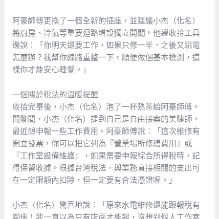
阿豪師傅更換了一個全新的插座，並建議小杰（化名）
將廚房、冷氣等重要迴路增設獨立開關。他邊收拾工具
邊說：「你明天還要工作，如果只修一半，之後又跳電
怎麼辦？我幫你線路重整一下，順便做個基本檢測，這
樣你才能安心睡覺。」
一個關於稅法的溫暖提醒
收拾完畢後，小杰（化名）泡了一杯熱茶給阿豪師傅。
閒聊間，小杰（化名）提到自己是自由接案的美睫師，
最近想申報一些工作費用。阿豪師傅說：「這次維修有
開立發票，你可以把它列為『營業場所修繕費用』或
『工作室設備維護』，如果需要申報綜合所得稅時，記
得保留收據。根據台灣稅法，與業務直接相關的支出可
在一定限額內扣除，但一定要有合法憑證喔。」
小杰（化名）驚喜地說：「原來水電維修還能跟報稅有
關係！我一直以為只有店面才能報，沒想到個人工作室