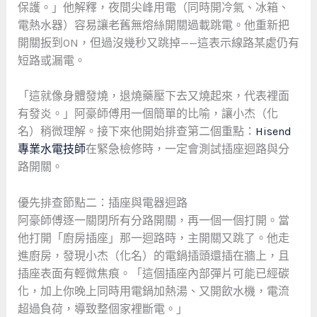
保護。」他解釋，夜間尖峰用電（同時開冷氣、冰箱、
電熱水器）容易讓老舊無熔絲開關過載跳電。他重新把
開關扳到ON，但過沒幾秒又跳掉——這表示線路某處仍有
短路或漏電。
「這就像身體發燒，退燒藥壓下去又燒起來，代表裡面
有發炎。」阿豪師傅用一個簡單的比喻，讓小杰（化
名）稍微理解。接下來他開始排查第二個重點：
Hisend
專業水電技師
在緊急檢修時，一定會測試插座迴路與分
路開關。
優先排查節點二：插座與電器迴路
阿豪師傅逐一關閉所有分路開關，再一個一個打開。當
他打開「廚房插座」那一迴路時，主開關又跳了。他走
進廚房，發現小杰（化名）的電鍋插頭還插在牆上，且
插座表面有輕微焦痕。「這個插座內部彈片可能已經碳
化，加上你晚上同時用電鍋加熱湯、又開飲水機，電流
超過負荷，導致整個家裡斷電。」