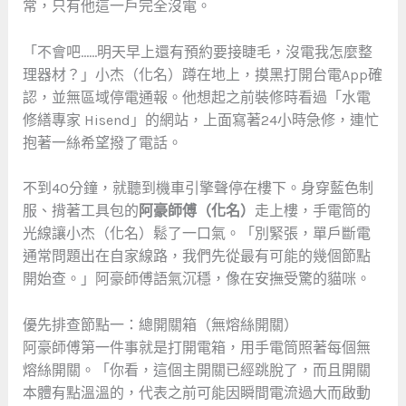
常，只有他這一戶完全沒電。
「不會吧……明天早上還有預約要接睫毛，沒電我怎麼整
理器材？」小杰（化名）蹲在地上，摸黑打開台電App確
認，並無區域停電通報。他想起之前裝修時看過「水電
修繕專家 Hisend」的網站，上面寫著24小時急修，連忙
抱著一絲希望撥了電話。
不到40分鐘，就聽到機車引擎聲停在樓下。身穿藍色制
服、揹著工具包的
阿豪師傅（化名）
走上樓，手電筒的
光線讓小杰（化名）鬆了一口氣。「別緊張，單戶斷電
通常問題出在自家線路，我們先從最有可能的幾個節點
開始查。」阿豪師傅語氣沉穩，像在安撫受驚的貓咪。
優先排查節點一：總開關箱（無熔絲開關）
阿豪師傅第一件事就是打開電箱，用手電筒照著每個無
熔絲開關。「你看，這個主開關已經跳脫了，而且開關
本體有點溫溫的，代表之前可能因瞬間電流過大而啟動