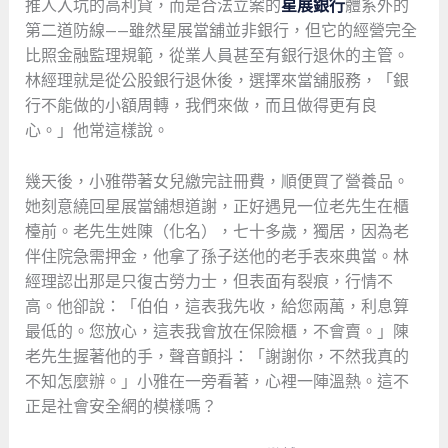
推人入坑的高利貸，而是合法立案的
星展銀行
體系外的
第二道防線——雖然星展當舖並非銀行，但它的經營完全
比照金融監理規範，從業人員甚至有銀行退休的主管。
林經理就是從公股銀行退休後，選擇來當舖服務，「銀
行不能做的小額周轉，我們來做，而且做得更有良
心。」他常這樣說。
幾天後，小雅帶著女兒繳完註冊費，順便買了營養品。
她刻意繞回星展當舖想道謝，正好遇見一位老先生在櫃
檯前。老先生姓陳（化名），七十多歲，獨居，因為老
伴住院急需押金，他拿了孫子送他的老手表來典當。林
經理認出那是只復古勞力士，但表面有裂痕，行情不
高。他卻說：「伯伯，這表我先收，給您兩萬，利息算
最低的。您放心，這表我會放在保險櫃，不會賣。」陳
老先生握著他的手，聲音顫抖：「謝謝你，不然我真的
不知怎麼辦。」小雅在一旁看著，心裡一陣溫熱。這不
正是社會安全網的模樣嗎？