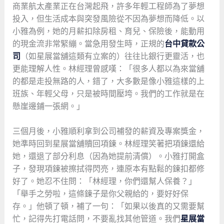
商業航太產業正在台灣起飛，許多年輕工程師為了夢想
投入，但生活成本與突發風險從不因為夢想而降低。以
小雅為例，她的月薪扣除房租、育兒、保險後，能動用
的現金流非常緊繃。當急用發生時，正規的
台中貸款公
司
（如星展當舖這類有立案的）往往比銀行更靈活，也
更能理解人性。林經理曾感嘆：「很多人都以為來當舖
的都是走投無路的人，錯了，大多數是像小雅這樣的上
班族、年輕父母，只是被時間壓垮。我們的工作就是在
懸崖邊鋪一張網。」
三個月後，小雅順利拿到公司補發的薪資及專案獎金，
她準時回到星展當舖贖回項鍊。林經理笑著把項鍊還給
她，還退了部分利息（因為她提前清償）。小雅打開盒
子，發現項鍊被擦拭得閃亮，連原本有點鬆的鍊扣都修
好了。她忍不住問：「林經理，你們還幫人保養？」
「舉手之勞啦，這條鍊子是你父親給的，要好好保
存。」他頓了頓，補了一句：「如果以後真的又需要幫
忙，記得先打電話問，不要亂找其他管道。我們
星展當