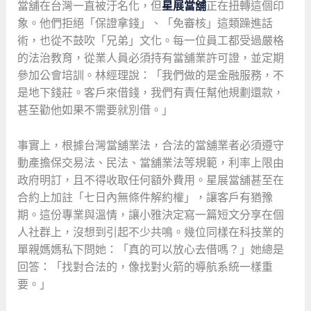
當舖在台灣一直被汙名化，但
星展當舖
正在扭轉這個印
象。他們拒絕「保證拿錢」、「免審核」這類躁進話
術，也從不鼓吹「兄弟」文化。每一位員工都受過嚴格
的法治教育，從業人員必須持有當舖業許可證，並定期
參加公會培訓。林經理說：「我們做的是金融服務，不
是地下錢莊。客戶來借錢，我們有責任幫他規劃還款，
甚至勸他如果不需要就別借。」
事實上，根據台灣當舖業法，合法的當舖業者必須遵守
動產擔保交易法、民法、當舖業法等規範，利率上限由
政府明訂，且不得收取任何額外費用。星展當舖甚至在
合約上加註「七日內無條件解約權」，讓客戶有猶豫
期。這份專業與溫情，讓小雅決定寫一篇短文分享在個
人社群上，沒想到引起不少共鳴。幾位同樣在科技業的
單親媽媽私下問她：「真的可以放心去借嗎？」她總是
回答：「找對合法的，像找對火箭的導航系統一樣重
要。」