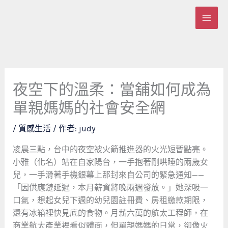
跳
至
主
要
內
容
夜空下的溫柔：當舖如何成為
單親媽媽的社會安全網
/
質感生活
/ 作者:
judy
凌晨三點，台中的夜空被火箭推進器的火光短暫點亮。
小雅（化名）站在自家陽台，一手抱著剛哄睡的兩歲女
兒，一手滑著手機銀幕上那封來自公司的緊急通知——
「因供應鏈延遲，本月薪資將晚兩週發放。」她深吸一
口氣，想起女兒下週的幼兒園註冊費、房租繳款期限，
還有冰箱裡快見底的食物。月薪六萬的航太工程師，在
商業航太產業裡看似體面，但單親媽媽的日常，卻像火