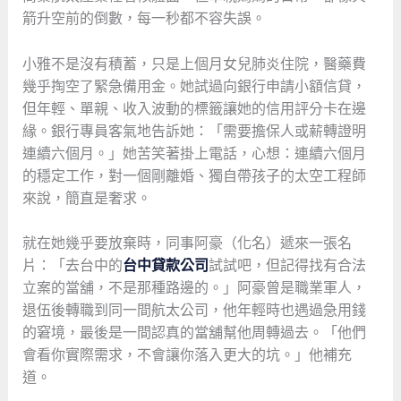
箭升空前的倒數，每一秒都不容失誤。
小雅不是沒有積蓄，只是上個月女兒肺炎住院，醫藥費
幾乎掏空了緊急備用金。她試過向銀行申請小額信貸，
但年輕、單親、收入波動的標籤讓她的信用評分卡在邊
緣。銀行專員客氣地告訴她：「需要擔保人或薪轉證明
連續六個月。」她苦笑著掛上電話，心想：連續六個月
的穩定工作，對一個剛離婚、獨自帶孩子的太空工程師
來說，簡直是奢求。
就在她幾乎要放棄時，同事阿豪（化名）遞來一張名
片：「去台中的
台中貸款公司
試試吧，但記得找有合法
立案的當舖，不是那種路邊的。」阿豪曾是職業軍人，
退伍後轉職到同一間航太公司，他年輕時也遇過急用錢
的窘境，最後是一間認真的當舖幫他周轉過去。「他們
會看你實際需求，不會讓你落入更大的坑。」他補充
道。