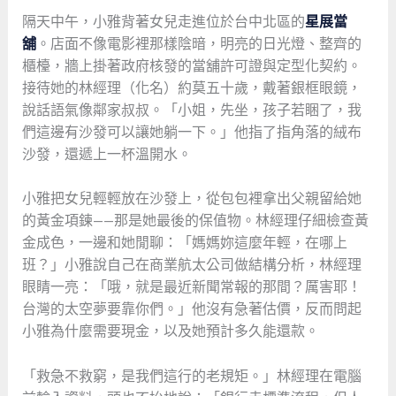
隔天中午，小雅背著女兒走進位於台中北區的
星展當
舖
。店面不像電影裡那樣陰暗，明亮的日光燈、整齊的
櫃檯，牆上掛著政府核發的當舖許可證與定型化契約。
接待她的林經理（化名）約莫五十歲，戴著銀框眼鏡，
說話語氣像鄰家叔叔。「小姐，先坐，孩子若睏了，我
們這邊有沙發可以讓她躺一下。」他指了指角落的絨布
沙發，還遞上一杯溫開水。
小雅把女兒輕輕放在沙發上，從包包裡拿出父親留給她
的黃金項鍊——那是她最後的保值物。林經理仔細檢查黃
金成色，一邊和她閒聊：「媽媽妳這麼年輕，在哪上
班？」小雅說自己在商業航太公司做結構分析，林經理
眼睛一亮：「哦，就是最近新聞常報的那間？厲害耶！
台灣的太空夢要靠你們。」他沒有急著估價，反而問起
小雅為什麼需要現金，以及她預計多久能還款。
「救急不救窮，是我們這行的老規矩。」林經理在電腦