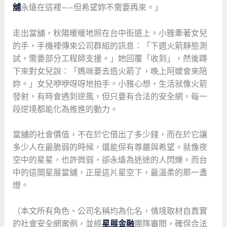
舖
永遠在這裡——但希望妳不需要再來。」
走出當舖，秋陽暖暖地照在台中街道上。小雅牽著女兒
的手，手機裡傳來公司群組的訊息：「下週火箭靜態測
試，需要部分工程師支援。」她回覆「收到」，然後蹲
下來對女兒說：「媽咪要去造火箭了，晚上阿嬤會來陪
妳。」女兒咿咿呀呀地拍手。小雅心想，生活就像火箭
發射，有時會遇到逆風，但只要有合法的安全網，每一
段逆境都能化為推進的動力。
當舖的社會價值，不在於它借出了多少錢，而在於它讓
多少人在最脆弱的時候，還能保有尊嚴與希望。就像夜
空中的星星，也許微弱，卻永遠為迷途的人閃爍。而台
中的這間星展當舖，正是這片星空下，最溫柔的那一盞
燈。
（本文所有角色、公司名稱均為化名，情境取材自真實
的社會安全網案例，並經
星展金融
團隊審閱，確保合法