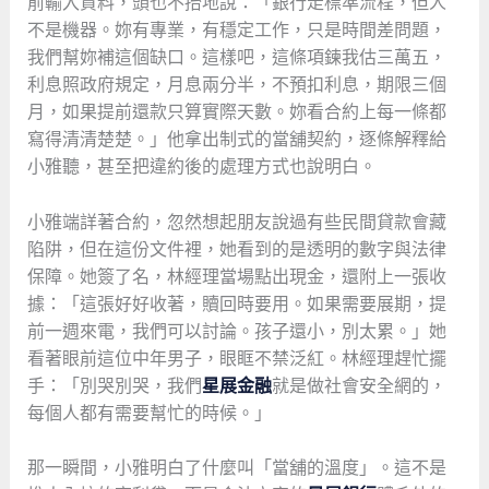
前輸入資料，頭也不抬地說：「銀行走標準流程，但人
不是機器。妳有專業，有穩定工作，只是時間差問題，
我們幫妳補這個缺口。這樣吧，這條項鍊我估三萬五，
利息照政府規定，月息兩分半，不預扣利息，期限三個
月，如果提前還款只算實際天數。妳看合約上每一條都
寫得清清楚楚。」他拿出制式的當舖契約，逐條解釋給
小雅聽，甚至把違約後的處理方式也說明白。
小雅端詳著合約，忽然想起朋友說過有些民間貸款會藏
陷阱，但在這份文件裡，她看到的是透明的數字與法律
保障。她簽了名，林經理當場點出現金，還附上一張收
據：「這張好好收著，贖回時要用。如果需要展期，提
前一週來電，我們可以討論。孩子還小，別太累。」她
看著眼前這位中年男子，眼眶不禁泛紅。林經理趕忙擺
手：「別哭別哭，我們
星展金融
就是做社會安全網的，
每個人都有需要幫忙的時候。」
那一瞬間，小雅明白了什麼叫「當舖的溫度」。這不是