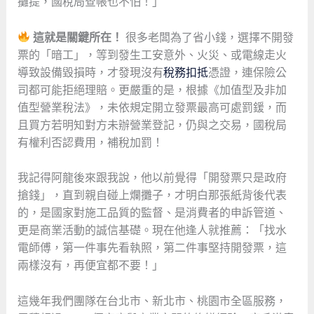
攤提，國稅局查帳也不怕！」
這就是關鍵所在！
很多老闆為了省小錢，選擇不開發
票的「暗工」，等到發生工安意外、火災、或電線走火
導致設備毀損時，才發現沒有
稅務扣抵
憑證，連保險公
司都可能拒絕理賠。更嚴重的是，根據《加值型及非加
值型營業稅法》，未依規定開立發票最高可處罰鍰，而
且買方若明知對方未辦營業登記，仍與之交易，國稅局
有權利否認費用，補稅加罰！
我記得阿龍後來跟我說，他以前覺得「開發票只是政府
搶錢」，直到親自碰上爛攤子，才明白那張紙背後代表
的，是國家對施工品質的監督、是消費者的申訴管道、
更是商業活動的誠信基礎。現在他逢人就推薦：「找水
電師傅，第一件事先看執照，第二件事堅持開發票，這
兩樣沒有，再便宜都不要！」
這幾年我們團隊在台北市、新北市、桃園市全區服務，