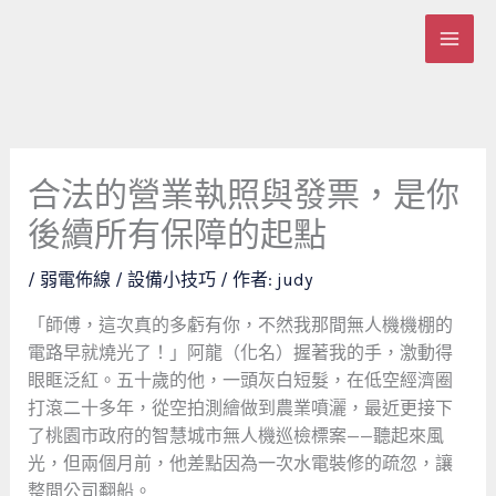
跳
至
主
要
內
容
合法的營業執照與發票，是你
後續所有保障的起點
/
弱電佈線 / 設備小技巧
/ 作者:
judy
「師傅，這次真的多虧有你，不然我那間無人機機棚的
電路早就燒光了！」阿龍（化名）握著我的手，激動得
眼眶泛紅。五十歲的他，一頭灰白短髮，在低空經濟圈
打滾二十多年，從空拍測繪做到農業噴灑，最近更接下
了桃園市政府的智慧城市無人機巡檢標案——聽起來風
光，但兩個月前，他差點因為一次水電裝修的疏忽，讓
整間公司翻船。