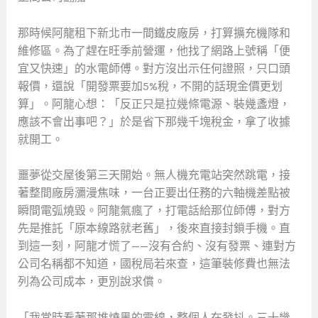
那時候阿龍租下新北市一間鐵皮廠房，打算擴充機隊和
維修區。為了趕在旺季前營運，他找了網路上號稱「便
宜又快速」的水電師傅。對方沒出示任何證照，只口頭
報價，還說「開發票要加5%稅，不開的話現金價更划
算」。阿龍心想：「反正只是拉幾條電源、裝幾盞燈，
應該不會出事吧？」於是省下那幾千塊稅金，拿了收據
就開工。
噩夢從交屋後第三天開始。無人機充電站突然跳電，接
著整間廠房瀰漫焦味，一台正要出任務的六軸機差點被
瞬間電弧燒毀。阿龍氣瘋了，打電話給那位師傅，對方
先是推託「原本線路就老舊」，後來直接封鎖手機。直
到這一刻，阿龍才慌了——沒有合約、沒有發票、連對方
公司名稱都不知道，國稅局若來查，這筆裝修費也無法
列為公司成本，更別說求償。
「我當時看著那堆燒黑的電線，整個人在發抖。三十幾