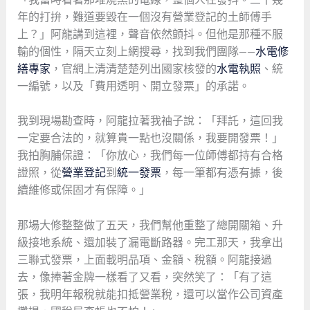
年的打拚，難道要毀在一個沒有營業登記的土師傅手
上？」阿龍講到這裡，聲音依然顫抖。但他是那種不服
輸的個性，隔天立刻上網搜尋，找到我們團隊——
水電修
繕專家
，官網上清清楚楚列出國家核發的
水電執照
、統
一編號，以及「費用透明、開立發票」的承諾。
我到現場勘查時，阿龍拉著我袖子說：「拜託，這回我
一定要合法的，就算貴一點也沒關係，我要開發票！」
我拍胸脯保證：「你放心，我們每一位師傅都持有合格
證照，從
營業登記
到
統一發票
，每一筆都有憑有據，後
續維修或保固才有保障。」
那場大修整整做了五天，我們幫他重整了總開關箱、升
級接地系統、還加裝了漏電斷路器。完工那天，我拿出
三聯式發票，上面載明品項、金額、稅額。阿龍接過
去，像捧著金牌一樣看了又看，突然笑了：「有了這
張，我明年報稅就能扣抵營業稅，還可以當作公司資產