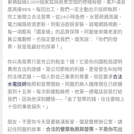
累積超過5,000個家庭與商業空間的修繕經驗，客戶滿意
度高達98%。每回出工，我們一定主動出示技師執照，
完工後開立合法發票，從24小時急修、水管疏通測漏、
電力線路檢測更新，到衛浴廚房安裝、弱電網路規劃，
每一項都有「國家級」的品質保障。阿龍後來連老家的
舊公寓翻修，也指定要找我們，還笑說：「你們的發
票，就是我最好的保單！」
你以為發票只是充公的稅金？錯！它是你向國稅局證明
費用支出的證據，是公司節稅的利器，更是發生糾紛時
的法律武器。一個人對自己事業的尊重，就從要求
合法
水電技師
執照和發票開始。阿龍的無人機隊現在已經擴
張到十五架，每次新據點裝修，他第一通電話就是打給
我們，因為他深刻體悟——「省了發票的錢，往往要賠上
十倍的事故損失。」
朋友，不管你今天是要裝潢新家、還是整修辦公室，請
記住阿龍的故事：
合法的營業執照與發票，不是你花出