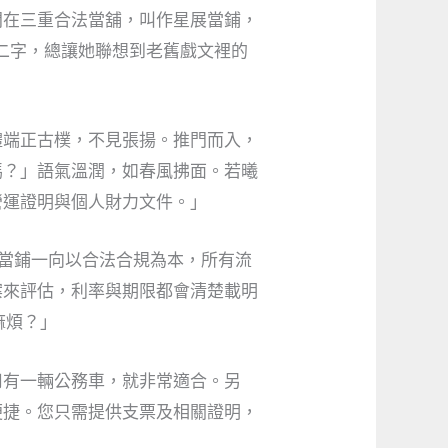
間在三重合法當舖，叫作星展當鋪，
二字，總讓她聯想到老舊戲文裡的
體端正古樸，不見張揚。推門而入，
嗎？」語氣溫潤，如春風拂面。若曦
營運證明與個人財力文件。」
展當鋪一向以合法合規為本，所有流
案來評估，利率與期限都會清楚載明
麻煩？」
司有一輛公務車，就非常適合。另
便捷。您只需提供支票及相關證明，