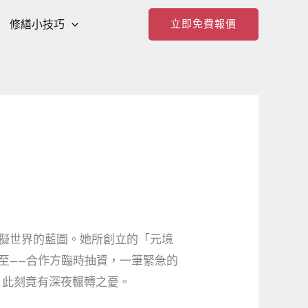
修繕小技巧
立即免費報價
虛擬世界的藍圖。她所創立的「元境
至——合作方臨時抽資，一筆緊急的
，此刻竟有深夜輾轉之憂。