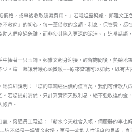
壓低價格，或事後收取隱藏費用。」若曦坦露疑慮。鄭雅文正
急不救窮』的初心，每一筆借款的金額、利息、保管費，都
協助人們度過急難，而非使其陷入更深的泥淖。」這番話語
手中捧著一只玉鐲。鄭雅文起身迎接，輕聲詢問後，熟練地
不少。這一幕讓若曦心頭微暖——原來當鋪可以如此，既有古
。她詳細說明：「您的車輛經估價約值百萬，我們可借款八
回。若您提前清償，只計算實際天數利息，絕不強收違約金
入帳戶。
口氣，撥通員工電話：「薪水今天就會入帳，伺服器的事也
——這不僅是一場資金救援，更是一次對人性溫度的見證。真