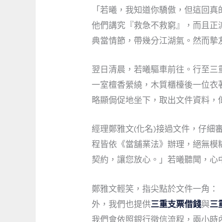
「若曦，我知道你驕傲，但這回真
他們講究『救急不救窮』，而且正
典當情節，帶幾分江湖氣。然而摯
翌日清晨，若曦驅車前往。行至三
一室檀香縈繞，木質櫃檯後一位衣
略顯侷促地坐下，取出文件資料，
經理鄭雅文(化名)接過文件，仔
程皆依《當舖業法》辦理，絕無模
契約，讓您放心。」若曦聽聞，心
鄭雅文輕笑，指尖點於文件一角：
外，我們也提供
三重支票借錢
與
三
我們會依照銀行徵信流程，兩小時