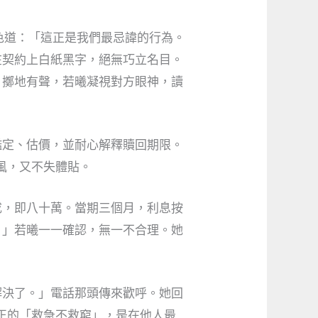
色道：「這正是我們最忌諱的行為。
在契約上白紙黑字，絕無巧立名目。
，擲地有聲，若曦凝視對方眼神，讀
鑑定、估價，並耐心解釋贖回期限。
風，又不失體貼。
成，即八十萬。當期三個月，利息按
。」若曦一一確認，無一不合理。她
解決了。」電話那頭傳來歡呼。她回
正的「救急不救窮」，是在他人最