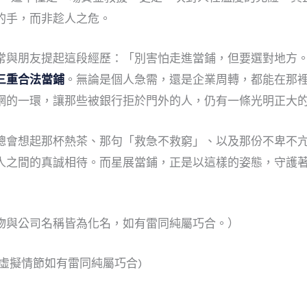
的手，而非趁人之危。
常與朋友提起這段經歷：「別害怕走進當鋪，但要選對地方
三重合法當鋪
。無論是個人急需，還是企業周轉，都能在那
網的一環，讓那些被銀行拒於門外的人，仍有一條光明正大
總會想起那杯熱茶、那句「救急不救窮」、以及那份不卑不
人之間的真誠相待。而星展當鋪，正是以這樣的姿態，守護
物與公司名稱皆為化名，如有雷同純屬巧合。）
虛擬情節如有雷同純屬巧合)