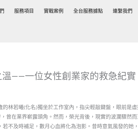
們
服務項目
實戰案例
全台服務據點
連繫我們
之溫——一位女性創業家的救急紀實
歲的林若曦(化名)獨坐於工作室內，指尖輕敲鍵盤，眼前是
開發，曾在業界嶄露頭角。然而，榮光背後，現實的波瀾驟然而
，若不及時補足，數月心血將化為泡影。昔時意氣風發的她