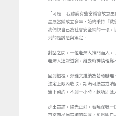
「可是……我聽說有些當鋪會故意
星展當鋪成立多年，始終秉持『救
我們視自己為社會安全網的一環，
到的是誠懇與篤定。
對話之間，一位老婦人推門而入，
老婦人連聲道謝，離去時神情輕鬆
回到櫃檯，鄭雅文繼續為若曦辦理
法定上限內收取，期滿可續當或贖
簽下契約，不到一小時，款項即匯
步出當鋪，陽光正好，若曦深吸一
首望向星展當鋪的牌匾，忽然明白