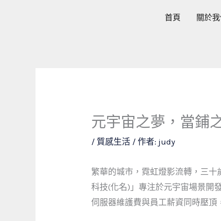
跳
首頁
關於我
至
主
要
內
容
元宇宙之夢，當鋪
/
質感生活
/ 作者:
judy
繁華的城市，霓虹燈影流轉，三十
科技(化名)」專注於元宇宙場景
伺服器維護費與員工薪資同時壓頂