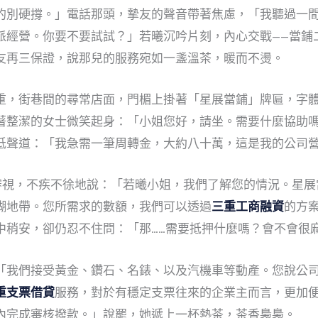
的別硬撐。」電話那頭，摯友的聲音帶著焦慮，「我聽過一
派經營。你要不要試試？」若曦沉吟片刻，內心交戰——當鋪
友再三保證，說那兒的服務宛如一盞溫茶，暖而不燙。
重，街巷間的尋常店面，門楣上掛著「星展當鋪」牌匾，字
著整潔的女士微笑起身：「小姐您好，請坐。需要什麼協助
低聲道：「我急需一筆周轉金，大約八十萬，這是我的公司
細審視，不疾不徐地說：「若曦小姐，我們了解您的情況。星
糊地帶。您所需求的數額，我們可以透過
三重工商融資
的方
中稍安，卻仍忍不住問：「那……需要抵押什麼嗎？會不會很
「我們接受黃金、鑽石、名錶、以及汽機車等動產。您說公
重支票借貸
服務，對於有穩定支票往來的企業主而言，更加
內完成審核撥款。」說罷，她遞上一杯熱茶，茶香裊裊。