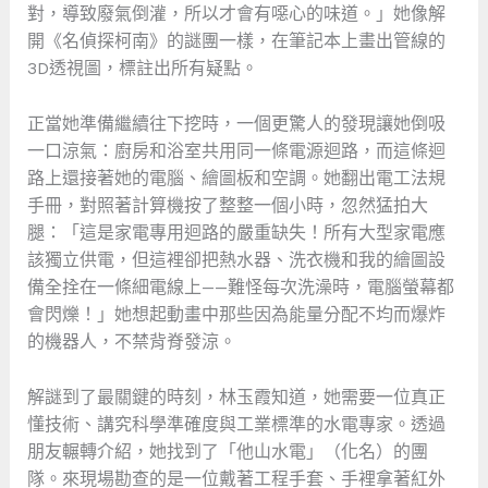
對，導致廢氣倒灌，所以才會有噁心的味道。」她像解
開《名偵探柯南》的謎團一樣，在筆記本上畫出管線的
3D透視圖，標註出所有疑點。
正當她準備繼續往下挖時，一個更驚人的發現讓她倒吸
一口涼氣：廚房和浴室共用同一條電源迴路，而這條迴
路上還接著她的電腦、繪圖板和空調。她翻出電工法規
手冊，對照著計算機按了整整一個小時，忽然猛拍大
腿：「這是家電專用迴路的嚴重缺失！所有大型家電應
該獨立供電，但這裡卻把熱水器、洗衣機和我的繪圖設
備全拴在一條細電線上——難怪每次洗澡時，電腦螢幕都
會閃爍！」她想起動畫中那些因為能量分配不均而爆炸
的機器人，不禁背脊發涼。
解謎到了最關鍵的時刻，林玉霞知道，她需要一位真正
懂技術、講究科學準確度與工業標準的水電專家。透過
朋友輾轉介紹，她找到了「他山水電」（化名）的團
隊。來現場勘查的是一位戴著工程手套、手裡拿著紅外