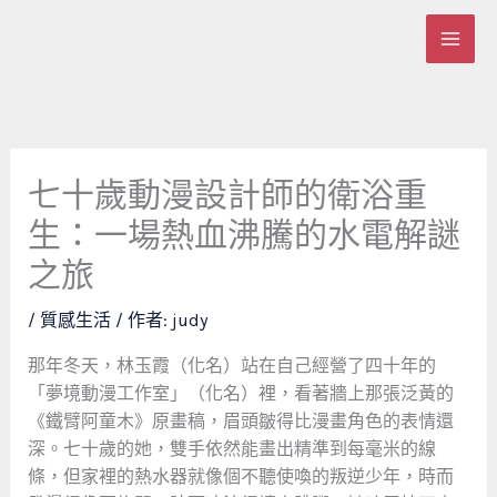
跳
至
主
要
內
容
七十歲動漫設計師的衛浴重
生：一場熱血沸騰的水電解謎
之旅
/
質感生活
/ 作者:
judy
那年冬天，林玉霞（化名）站在自己經營了四十年的
「夢境動漫工作室」（化名）裡，看著牆上那張泛黃的
《鐵臂阿童木》原畫稿，眉頭皺得比漫畫角色的表情還
深。七十歲的她，雙手依然能畫出精準到每毫米的線
條，但家裡的熱水器就像個不聽使喚的叛逆少年，時而